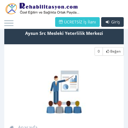
ÜCRETSİZ İş İlanı
Giriş
Aysun Src Mesleki Yeterlilik Merkezi
0
Beğen
Anasayfa