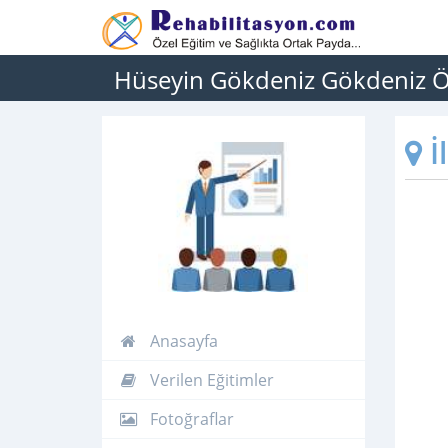
Hüseyin Gökdeniz Gökdeniz Öz
İ
Anasayfa
Verilen Eğitimler
Fotoğraflar