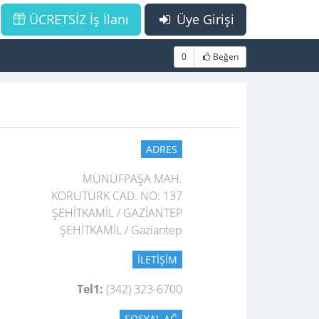
ÜCRETSİZ İş İlanı
Üye Girişi
0
Beğen
ADRES
MÜNÜFPAŞA MAH.
KORUTÜRK CAD. NO: 137
ŞEHİTKAMİL / GAZİANTEP
ŞEHİTKAMİL / Gaziantep
İLETIŞIM
Tel1:
(342) 323-6700
SOSYAL AĞ