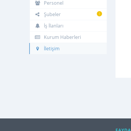
Personel
Şubeler
1
İş İlanları
Kurum Haberleri
İletişim
FAYDA