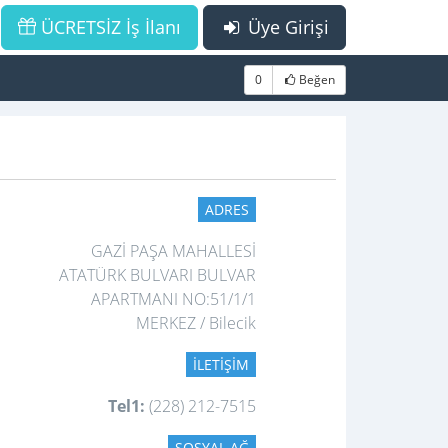
ÜCRETSİZ İş İlanı
Üye Girişi
0
Beğen
ADRES
GAZİ PAŞA MAHALLESİ
ATATÜRK BULVARI BULVAR
APARTMANI NO:51/1/1
MERKEZ / Bilecik
İLETIŞIM
Tel1:
(228) 212-7515
SOSYAL AĞ