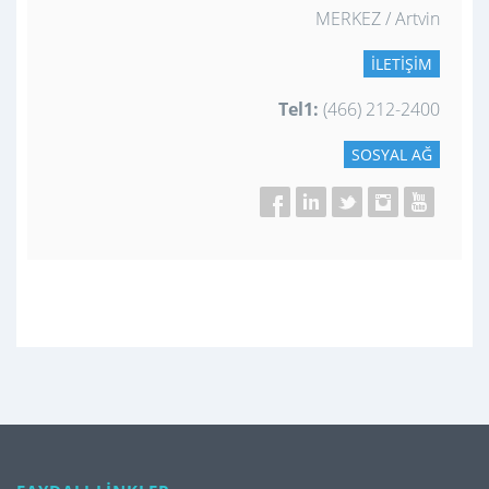
MERKEZ / Artvin
İLETIŞIM
Tel1:
(466) 212-2400
SOSYAL AĞ