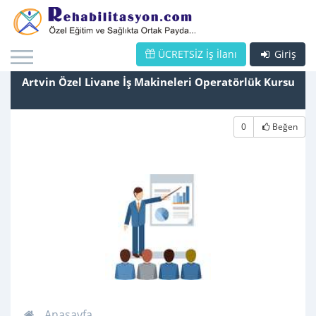
ÜCRETSİZ İş İlanı
Giriş
Artvin Özel Livane İş Makineleri Operatörlük Kursu
0
Beğen
Anasayfa