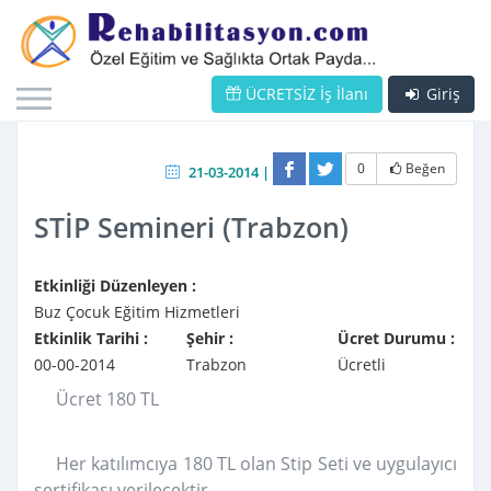
ÜCRETSİZ İş İlanı
Giriş
0
Beğen
21-03-2014 |
STİP Semineri (Trabzon)
Etkinliği Düzenleyen :
Buz Çocuk Eğitim Hizmetleri
Etkinlik Tarihi :
Şehir :
Ücret Durumu :
00-00-2014
Trabzon
Ücretli
Ücret 180 TL
Her katılımcıya 180 TL olan Stip Seti ve uygulayıcı
sertifikası verilecektir.