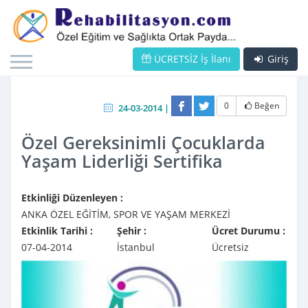
ÜCRETSİZ İş İlanı
Giriş
0
Beğen
24-03-2014 |
Özel Gereksinimli Çocuklarda
Yaşam Liderliği Sertifika
Etkinliği Düzenleyen :
ANKA ÖZEL EĞİTİM, SPOR VE YAŞAM MERKEZİ
Etkinlik Tarihi :
Şehir :
Ücret Durumu :
07-04-2014
İstanbul
Ücretsiz