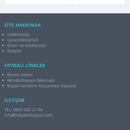
SİTE HAKKINDA
Hakkımızda
Güvenlik/Gizlilik
Öneri ve İstekleriniz
İletişim
FAYDALI LİNKLER
Resmi Siteler
Rehabilitasyon Mevzuatı
Kişisel Verilerin Korunması Kanunu
İLETİŞİM
TEL: 0850 420 27 04
info
rehabilitasyon.com