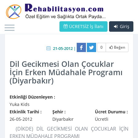
ÜCRETSİZ İş İlanı
Giriş
0
Beğen
21-05-2012 |
Dil Gecikmesi Olan Çocuklar
İçin Erken Müdahale Programı
(Diyarbakır)
Etkinliği Düzenleyen :
Yuka Kids
Etkinlik Tarihi :
Şehir :
Ücret Durumu :
26-05-2012
Diyarbakır
Ücretli
(DİKDE) DİL GECİKMESİ OLAN ÇOCUKLAR İÇİN
ERKEN MÜDAHALE PROGRAMI