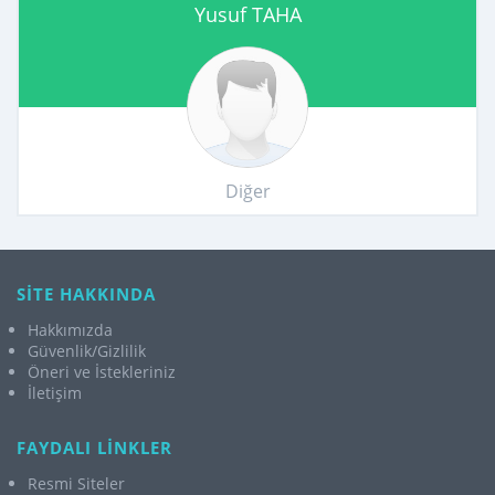
Yusuf TAHA
Diğer
SİTE HAKKINDA
Hakkımızda
Güvenlik/Gizlilik
Öneri ve İstekleriniz
İletişim
FAYDALI LİNKLER
Resmi Siteler