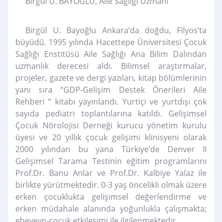
Birgül U. BAYOĞLU, Aile Sağlığı Uzmanı
Birgül U. Bayoğlu Ankara’da doğdu, Filyos’ta
büyüdü. 1995 yılında Hacettepe Üniversitesi Çocuk
Sağlığı Enstitüsü Aile Sağlığı Ana Bilim Dalından
uzmanlık derecesi aldı. Bilimsel araştırmalar,
projeler, gazete ve dergi yazıları, kitap bölümlerinin
yanı sıra “GDP-Gelişim Destek Önerileri Aile
Rehberi “ kitabı yayınlandı. Yurtiçi ve yurtdışı çok
sayıda pediatri toplantılarına katıldı. Gelişimsel
Çocuk Nörolojisi Derneği kurucu yönetim kurulu
üyesi ve 20 yıllık çocuk gelişimi klinisyeni olarak
2000 yılından bu yana Türkiye’de Denver II
Gelişimsel Tarama Testinin eğitim programlarını
Prof.Dr. Banu Anlar ve Prof.Dr. Kalbiye Yalaz ile
birlikte yürütmektedir. 0-3 yaş öncelikli olmak üzere
erken çocuklukta gelişimsel değerlendirme ve
erken müdahale alanında yoğunlukla çalışmakta;
ebeveyn-çocuk etkileşimi ile ilgilenmektedir.