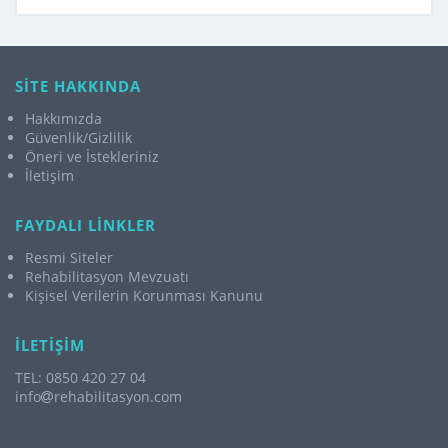
SİTE HAKKINDA
Hakkımızda
Güvenlik/Gizlilik
Öneri ve İstekleriniz
İletişim
FAYDALI LİNKLER
Resmi Siteler
Rehabilitasyon Mevzuatı
Kişisel Verilerin Korunması Kanunu
İLETİŞİM
TEL: 0850 420 27 04
info
rehabilitasyon.com