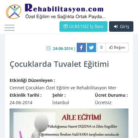
ÜCRETSİZ İş İlanı
Giriş
0
Beğen
24-06-2014 |
Çocuklarda Tuvalet Eğitimi
Etkinliği Düzenleyen :
Cennet Çocukları Özel Eğitim ve Rehabilitasyon Mer
Etkinlik Tarihi :
Şehir :
Ücret Durumu :
24-06-2014
İstanbul
Ücretsiz