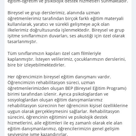
eğitim-öğretim ve psikolojik destek hizmetleri sunmaktadır.
Bireysel ve grup derslerimiz, alanında uzman
öğretmenlerimiz tarafından birçok farklı eğitim materyali
kullanılarak, yaratıcı ve sürekli gelişmeye açık olan
ilkelerimiz doğrultusunda işlenmektedir. Bireysel ve grup
işitme sınıflarımızın duvarları, ses akustiği için özel olarak
tasarlanmıştır.
Tüm sınıflarımızın kapıları özel cam filmleriyle
kaplanmıştır. İsteyen velilerimiz, çocuklarımızın derslerini,
bire bir izleyebilmektedirler.
Her öğrencimizin bireysel eğitim danışmanı vardır.
Öğrencimizin rehabilitasyon süreci, uzman
öğretmenlerimizden oluşan BEP (Bireysel Eğitim Programı)
birimi tarafından izlenir. Ayrıca psikologlardan ve
sosyologlardan oluşan eğitim danışmanlarımız
rehabilitasyon sürecinin her öğrencinin kişisel özelliklerine
uygun olarak gerçekleşmesini sağlarlar. Rehabilitasyon
sürecini, öğrencinin eğitimini ve psikolojik destek
hizmetlerini, aile eğitimleri ile eş zamanlı olarak ele alan
eğitim danışmanlarımız, öğrencilerimizin genel gelişim
seviyesine ivme kazandırırlar.