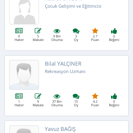
Çocuk Gelişimi ve Eğitimcisi
0
5
9 Bin
3
2.7
0
Haber
Makale
Okuma
Oy
Puan
Beğeni
Bilal YALÇINER
Rekreasyon Uzmanı
1
9
37 Bin
15
4.2
0
Haber
Makale
Okuma
Oy
Puan
Beğeni
Yavuz BAĞIŞ