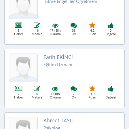
İşitme Engelliler Öğretmeni
1
16
171 Bin
35
4.2
0
Haber
Makale
Okuma
Oy
Puan
Beğeni
Fatih EKİNCİ
Eğitim Uzmanı
7
4
17 Bin
7
3.9
0
Haber
Makale
Okuma
Oy
Puan
Beğeni
Ahmet TASLI
Psikolog