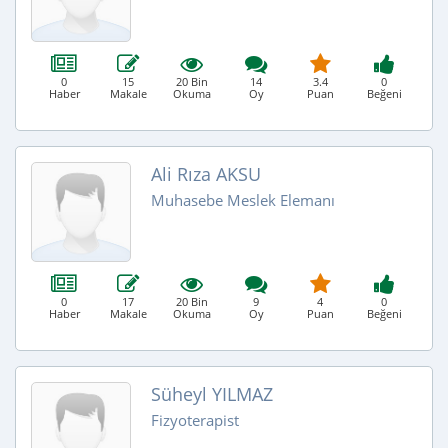
0
15
20 Bin
14
3.4
0
Haber
Makale
Okuma
Oy
Puan
Beğeni
Ali Rıza AKSU
Muhasebe Meslek Elemanı
0
17
20 Bin
9
4
0
Haber
Makale
Okuma
Oy
Puan
Beğeni
Süheyl YILMAZ
Fizyoterapist