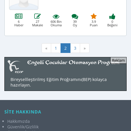
6
27
606 Bin
39
3.9
0
Haber
Makale
Okuma
Oy
Puan
Beğeni
«
1
2
3
»
Bireysellleştirilmş Eğitim Proğramını(BEP) kolayca
hazırlayın.
SİTE HAKKINDA
Hakkımızda
Güvenlik/Gizlilik