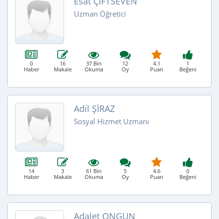
Esat ÇİFTSEVEN
Uzman Öğretici
0
16
37 Bin
12
4.1
1
Haber
Makale
Okuma
Oy
Puan
Beğeni
Adil ŞİRAZ
Sosyal Hizmet Uzmanı
14
3
61 Bin
5
4.6
0
Haber
Makale
Okuma
Oy
Puan
Beğeni
Adalet ONGUN