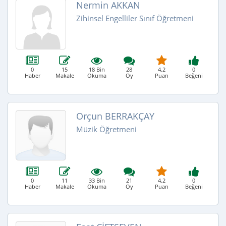
Nermin AKKAN
Zihinsel Engelliler Sınıf Öğretmeni
0
15
18 Bin
28
4.2
0
Haber
Makale
Okuma
Oy
Puan
Beğeni
Orçun BERRAKÇAY
Müzik Öğretmeni
0
11
33 Bin
21
4.2
0
Haber
Makale
Okuma
Oy
Puan
Beğeni