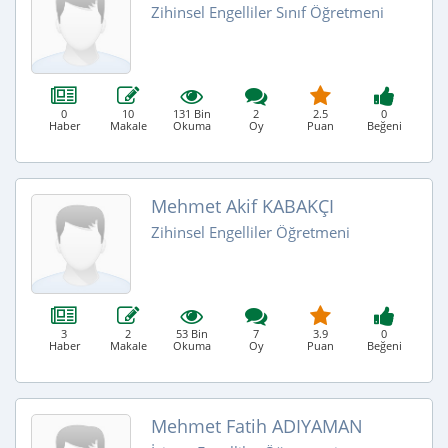
Zihinsel Engelliler Sınıf Öğretmeni
0
10
131 Bin
2
2.5
0
Haber
Makale
Okuma
Oy
Puan
Beğeni
Mehmet Akif KABAKÇI
Zihinsel Engelliler Öğretmeni
3
2
53 Bin
7
3.9
0
Haber
Makale
Okuma
Oy
Puan
Beğeni
Mehmet Fatih ADIYAMAN