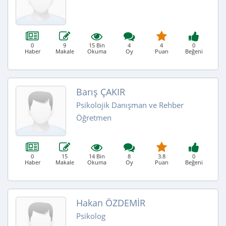
0
9
15 Bin
4
4
0
Haber
Makale
Okuma
Oy
Puan
Beğeni
Barış ÇAKIR
Psikolojik Danışman ve Rehber
Öğretmen
0
15
14 Bin
8
3.8
0
Haber
Makale
Okuma
Oy
Puan
Beğeni
Hakan ÖZDEMİR
Psikolog