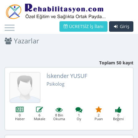
ÜCRETSİZ İş İlanı
Giriş
Yazarlar
Toplam 50 kayıt
İskender YUSUF
Psikolog
0
6
8 Bin
1
2
0
Haber
Makale
Okuma
Oy
Puan
Beğeni