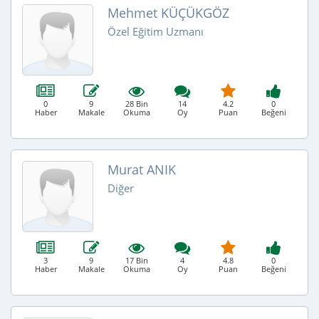
Mehmet KÜÇÜKGÖZ
Özel Eğitim Uzmanı
0
9
28 Bin
14
4.2
0
Haber
Makale
Okuma
Oy
Puan
Beğeni
Murat ANIK
Diğer
3
9
17 Bin
4
4.8
0
Haber
Makale
Okuma
Oy
Puan
Beğeni