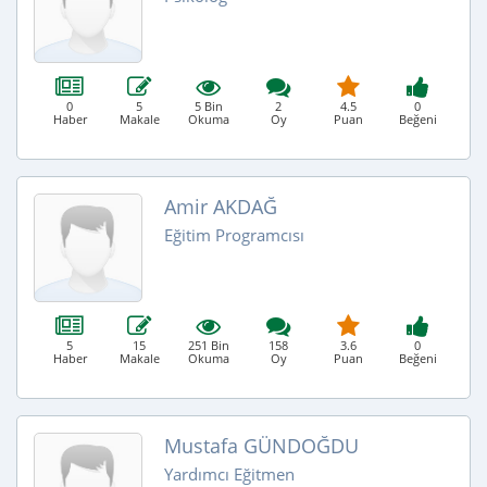
0
5
5 Bin
2
4.5
0
Haber
Makale
Okuma
Oy
Puan
Beğeni
Amir AKDAĞ
Eğitim Programcısı
5
15
251 Bin
158
3.6
0
Haber
Makale
Okuma
Oy
Puan
Beğeni
Mustafa GÜNDOĞDU
Yardımcı Eğitmen