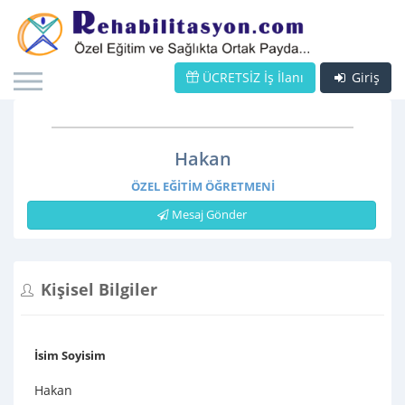
ÜCRETSİZ İş İlanı
Giriş
Hakan
ÖZEL EĞITIM ÖĞRETMENI
Mesaj Gönder
Kişisel Bilgiler
İsim Soyisim
Hakan