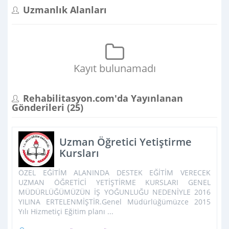
Uzmanlık Alanları
Kayıt bulunamadı
Rehabilitasyon.com'da Yayınlanan
Gönderileri (
25
)
Uzman Öğretici Yetiştirme
Kursları
ÖZEL EĞİTİM ALANINDA DESTEK EĞİTİM VERECEK
UZMAN ÖĞRETİCİ YETİŞTİRME KURSLARI GENEL
MÜDÜRLÜĞÜMÜZÜN İŞ YOĞUNLUĞU NEDENİYLE 2016
YILINA ERTELENMİŞTİR.Genel Müdürlüğümüzce 2015
Yılı Hizmetiçi Eğitim planı ...