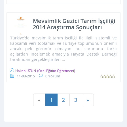
Mevsimlik Gezici Tarım İşçiliği
2014 Araştırma Sonuçları
Çocuk Bulguları Ön Raporu
Türkiye’de mevsimlik tarım işçiliği ile ilgili sistemli ve
kapsamlı veri toplamak ve Türkiye toplumunun önemli
ancak pek görünür olmayan bu sorununu farklı
açılardan incelemek amacıyla Hayata Destek Derneği
tarafından gerçekleştirilen ...
Hakan UZUN
(Özel Eğitim Öğretmeni)
11-03-2015
0 Yorum
«
1
2
3
»