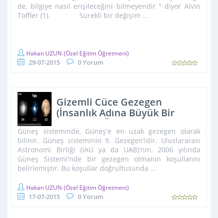
de, bilgiye nasıl erişileceğini bilmeyendir " diyor Alvin
Toffler (1). Sürekli bir değişim ...
Hakan UZUN
(Özel Eğitim Öğretmeni)
29-07-2015
0 Yorum
Gizemli Cüce Gezegen
(İnsanlık Adına Büyük Bir
Başarı) PLÜTON
Güneş sisteminde, Güneş'e en uzak gezegen olarak
bilinir. Güneş sisteminin 9. Gezegen’idir. Uluslararası
Astronomi Birliği (IAU ya da UAB)'nin, 2006 yılında
Güneş Sistemi'nde bir gezegen olmanın koşullarını
belirlemiştir. Bu koşullar doğrultusunda ...
Hakan UZUN
(Özel Eğitim Öğretmeni)
17-07-2015
0 Yorum