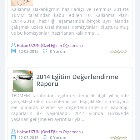
Komisyonu Raporu/Onuncu
Kalkınma Bakanlığı’nın hazırladığı ve Temmuz 2013’te
Kalkınma Planı 2014-2018
TBMM tarafından kabul edilen 10. Kalkınma Planı
(2014-2018) hazırlığı aşamasında birçok ayrı alanda
çalışmak üzere Özel İhtisas Komisyonları oluşturulmuş
ve bu komisyonlar, hazırlanan kalkınma ...
Hakan UZUN
(Özel Eğitim Öğretmeni)
12-03-2015
0 Yorum
2014 Eğitim Değerlendirme
Raporu
TEDMEM tarafından, eğitim sistemi ile ilgili yıl içinde
gerçekleştirilen düzenleme ve değişikliklerin detaylıca
ele alınarak izleme ve değerlendirmesinin yapıldığı
raporların ilki yayınlandı. 2014 yılında Türkiye’de
yaşanan gelişmeleri ayrıntılarıyla ...
Hakan UZUN
(Özel Eğitim Öğretmeni)
12-03-2015
0 Yorum