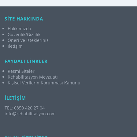
SİTE HAKKINDA
Hakkımızda
Güvenlik/Gizlilik
Öneri ve İstekleriniz
İletişim
FAYDALI LİNKLER
Resmi Siteler
Rehabilitasyon Mevzuatı
Kişisel Verilerin Korunması Kanunu
İLETİŞİM
TEL: 0850 420 27 04
info
rehabilitasyon.com