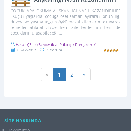
ÇOCUKLARA OKUMA ALIŞKANLIĞI NASIL KAZANDIRILIR?
Küçük yaşlarda, çocuğa özel zaman ayırarak, onun ilgi
düzeyi ve yaşına uygun öykü,masal kitaplarını okuyarak
temeller atılabilir.Evde hem aile fertlerinin hem de
çocukların ulaşabileceği ...
Hasan ÇELİK
(Rehberlik ve Psikolojik Danışmanlık)
05-12-2012
1 Yorum
«
1
2
»
SİTE HAKKINDA
Hakkımızda