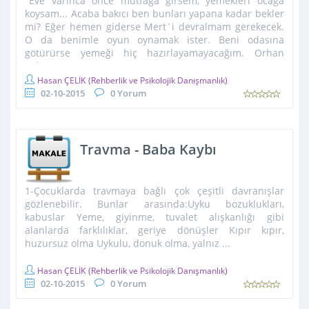
"Eve varınca önce mutfağa girsem, yemekleri ocağa
koysam... Acaba bakıcı ben bunları yapana kadar bekler
mi? Eğer hemen giderse Mert´i devralmam gerekecek.
O da benimle oyun oynamak ister. Beni odasına
götürürse yemeği hiç hazırlayamayacağım. Orhan
gelince ...
Hasan ÇELİK
(Rehberlik ve Psikolojik Danışmanlık)
02-10-2015
0 Yorum
Travma - Baba Kaybı
1-Çocuklarda travmaya bağlı çok çeşitli davranışlar
gözlenebilir. Bunlar arasında:Uyku bozuklukları,
kabuslar Yeme, giyinme, tuvalet alışkanlığı gibi
alanlarda farklılıklar, geriye dönüşler Kıpır kıpır,
huzursuz olma Uykulu, donuk olma, yalnız ...
Hasan ÇELİK
(Rehberlik ve Psikolojik Danışmanlık)
02-10-2015
0 Yorum