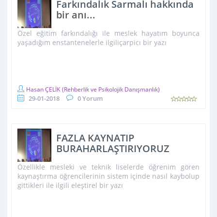
Farkındalık Sarmalı hakkında
bir anı...
Özel eğitim farkındalığı ile meslek hayatım boyunca
yaşadığım enstantenelerle ilgiliçarpicı bir yazı
Hasan ÇELİK
(Rehberlik ve Psikolojik Danışmanlık)
29-01-2018
0 Yorum
FAZLA KAYNATIP
BURAHARLAŞTIRIYORUZ
Özellikle mesleki ve teknik liselerde öğrenim gören
kaynaştırma öğrencilerinin sistem içinde nasıl kaybolup
gittikleri ile ilgili eleştirel bir yazı