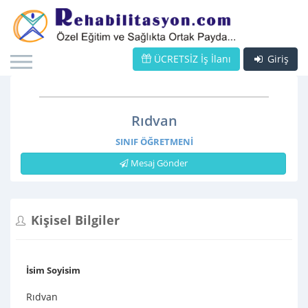
ÜCRETSİZ İş İlanı
Giriş
Rıdvan
SINIF ÖĞRETMENI
Mesaj Gönder
Kişisel Bilgiler
İsim Soyisim
Rıdvan