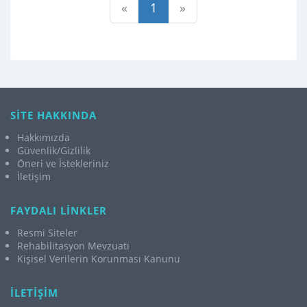
«
1
»
SİTE HAKKINDA
Hakkımızda
Güvenlik/Gizlilik
Öneri ve İstekleriniz
İletişim
FAYDALI LİNKLER
Resmi Siteler
Rehabilitasyon Mevzuatı
Kişisel Verilerin Korunması Kanunu
İLETİŞİM