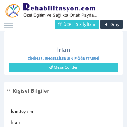
ÜCRETSİZ İş İlanı
Giriş
İrfan
ZIHINSEL ENGELLILER SINIF ÖĞRETMENI
Mesaj Gönder
Kişisel Bilgiler
İsim Soyisim
İrfan