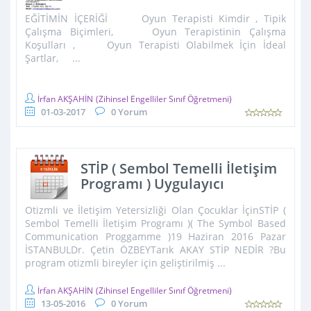
EĞİTİMİN İÇERİĞİ Oyun Terapisti Kimdir , Tipik
Çalışma Biçimleri, Oyun Terapistinin Çalışma
Koşulları , Oyun Terapisti Olabilmek İçin İdeal
Şartlar, ...
İrfan AKŞAHİN
(Zihinsel Engelliler Sınıf Öğretmeni)
01-03-2017
0 Yorum
STİP ( Sembol Temelli İletişim
Programı ) Uygulayıcı
Sertifikası 19 Haziran 2016
Otizmli ve İletişim Yetersizliği Olan Çocuklar İçinSTİP (
İstanbul
Sembol Temelli İletişim Programı )( The Symbol Based
Communication Proggamme )19 Haziran 2016 Pazar
İSTANBULDr. Çetin ÖZBEYTarık AKAY STİP NEDİR ?Bu
program otizmli bireyler için geliştirilmiş ...
İrfan AKŞAHİN
(Zihinsel Engelliler Sınıf Öğretmeni)
13-05-2016
0 Yorum