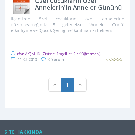
Özel Çocukların Özel
Annelerin'in Anneler Gününü
Birlikte Kutlayalım
İlçemizde özel çocukların özel annelerine
düzenleyeceğimiz 5 .geleneksel 'Anneler Günü'
etkinliğine ve 'Çocuk Şenliğine' katılmanızı bekleriz
İrfan AKŞAHİN
(Zihinsel Engelliler Sınıf Öğretmeni)
11-05-2013
0 Yorum
«
1
»
SİTE HAKKINDA