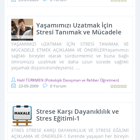
Yaşamımızı Uzatmak İçin
Stresi Tanımak ve Mücadele
Etmek - Stres Eğitimi-4
YAŞAMIMIZI UZATMAK İÇİN STRESİ TANIMAK VE
MÜCADELE ETMEK AÇIKLAMA VE ÖNERİLERYaşamımızı
sağlıklı bireyler olarak sürdürmemiz ve buna bağlı
ömrümüzü uzatmak ve daha uzun sürede sağlıklı
yaşamak düşüncesindeyseniz. ...
Halil TÜRKMEN
(Psikolojik Danışman ve Rehber Öğretmen)
23-05-2009
0 Yorum
Strese Karşı Dayanıklılık ve
Stres Eğitimi-1
STRES STRESE KARŞI DAYANIKLILIK VE STRESE EĞİLİMİ
AÇIKLAMA VE ÖNERİLER-1 Evrende yaşayan her bireyin