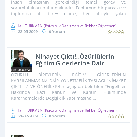
insan olmasının gerektirdiği temel görev ve
sorumlulukları bulunmaktadır. Toplumun bir parçası ve
toplumda bir birey olarak, her bireyin yakın
çevresinden ...
Halil TÜRKMEN
(Psikolojik Danışman ve Rehber Öğretmen)
22-05-2009
0 Yorum
Nihayet Çıktı!..Özürlülerin
Eğitim Giderlerine Dair
Yönetmelik Taslağı ve
ÖZÜRLÜ BİREYLERİN EĞİTİM GİDERLERİNİN
Eleştirilerim
KARŞILANMASINA DAİR YÖNETMELİK TASLAĞI “NİHAYET
ÇIKTI !..” VE ÖNERİLERBen aşağıda belirtilen “Engelliler
Hakkında Bazı Kanun ve Kanun Hükmünde
Kararnamelerde Değişiklik Yapılmasına ...
Halil TÜRKMEN
(Psikolojik Danışman ve Rehber Öğretmen)
21-02-2009
0 Yorum