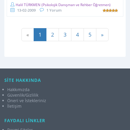
Halil TÜRKMEN
(Psikolojik Danışman ve Rehber Öğretmen)
13-02-2009
1 Yorum
«
1
2
3
4
5
»
SİTE HAKKINDA
Hakkımızda
Güvenlik/Gizlilik
Öneri ve İstekleriniz
İletişim
FAYDALI LİNKLER
Resmi Siteler