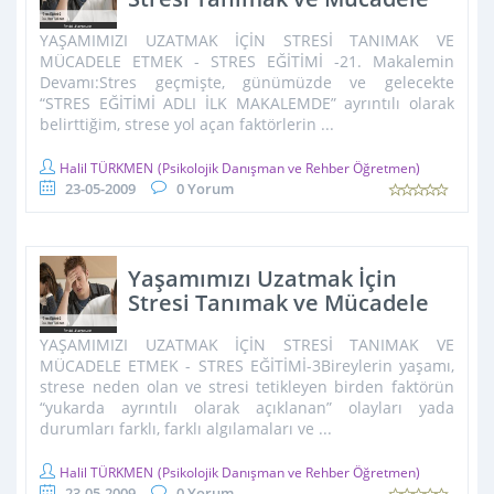
Etmek - Stres Eğitimi-2
YAŞAMIMIZI UZATMAK İÇİN STRESİ TANIMAK VE
MÜCADELE ETMEK - STRES EĞİTİMİ -21. Makalemin
Devamı:Stres geçmişte, günümüzde ve gelecekte
“STRES EĞİTİMİ ADLI İLK MAKALEMDE” ayrıntılı olarak
belirttiğim, strese yol açan faktörlerin ...
Halil TÜRKMEN
(Psikolojik Danışman ve Rehber Öğretmen)
23-05-2009
0 Yorum
Yaşamımızı Uzatmak İçin
Stresi Tanımak ve Mücadele
Etmek - Stres Eğitimi-3
YAŞAMIMIZI UZATMAK İÇİN STRESİ TANIMAK VE
MÜCADELE ETMEK - STRES EĞİTİMİ-3Bireylerin yaşamı,
strese neden olan ve stresi tetikleyen birden faktörün
“yukarda ayrıntılı olarak açıklanan” olayları yada
durumları farklı, farklı algılamaları ve ...
Halil TÜRKMEN
(Psikolojik Danışman ve Rehber Öğretmen)
23-05-2009
0 Yorum