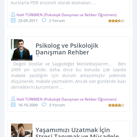
kurslarla PDR ersoneli olarak atamaları ...
Halil TÜRKMEN
(Psikolojik Danışman ve Rehber Öğretmen)
25-05-2011
2 Yorum
Psikolog ve Psikolojik
Danışman Rehber
Öğremenlerin Durumları
Değeli Dostlar ve Saygıdeğer Meslektaşlarım… Ben
2009 yılı içinde, daha önce bu konuda çok sayıda
makale yazdığım için durum anlaşılmıştır şeklinde
düşünerek; makale yazmadım. Ancak son günlerde bazı
derneklerin,kurumların ...
Halil TÜRKMEN
(Psikolojik Danışman ve Rehber Öğretmen)
16-10-2009
3 Yorum
Yaşamımızı Uzatmak İçin
Stresi Tanımak ve Mücadele