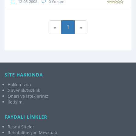
12-05-2008
0 Yorum
«
1
»
SİTE HAKKINDA
Hakkımızda
Güvenlik/Gizlilik
Öneri ve İstekleriniz
İletişim
FAYDALI LİNKLER
Resmi Siteler
Rehabilitasyon Mevzuatı