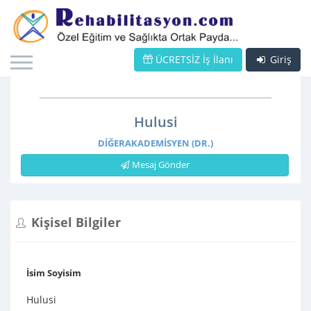
ÜCRETSİZ İş İlanı
Giriş
Hulusi
DIĞERAKADEMISYEN (DR.)
Mesaj Gönder
Kişisel Bilgiler
İsim Soyisim
Hulusi