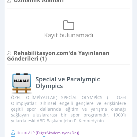
Uzmanlık Alanları
Kayıt bulunamadı
Rehabilitasyon.com'da Yayınlanan
Gönderileri (
1
)
Special ve Paralympic
Olympics
ÖZEL OLİMPİYATLAR( SPECİAL OLYMPİCS ) Özel
Olimpiyatlar, zihinsel engelli gençlere ve erişkinlere
çeşitli spor dallarında eğitim ve yarışma olanağı
sağlayan uluslararası bir spor programıdır. 1960’lı
yıllarda eski ABD Başkanı John F. Kennedy’nin ...
Hulusi ALP
(DiğerAkademisyen (Dr.))