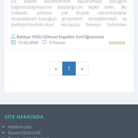
Öz bakım becerilerinin kazanılması çocuğun
bağımsızlaşmasının başlangıcını teşkil eder. Bu
noktada ailelere çok büyük sorumluluklar
düşmektedir.Çocuğun girişimleri desteklenmeli ve
petkiştirlmelidir.Aşırı koruyucu beveyn tutumları
çocuğun ...
Bahtiyar YAĞLI
(Zihinsel Engelliler Sınıf Öğretmeni)
13-02-2008
0 Yorum
«
1
»
SİTE HAKKINDA
Hakkımızda
Güvenlik/Gizlilik