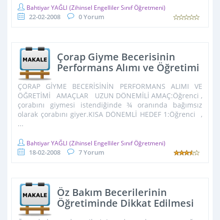
Bahtiyar YAĞLI
(Zihinsel Engelliler Sınıf Öğretmeni)
22-02-2008
0 Yorum
Çorap Giyme Becerisinin
Performans Alımı ve Öğretimi
ÇORAP GİYME BECERİSİNİN PERFORMANS ALIMI VE
ÖĞRETİMİ AMAÇLAR UZUN DÖNEMİLİ AMAÇ:Öğrenci ,
çorabını giymesi istendiğinde ¾ oranında bağımsız
olarak çorabını giyer.KISA DÖNEMLİ HEDEF 1:Öğrenci ,
...
Bahtiyar YAĞLI
(Zihinsel Engelliler Sınıf Öğretmeni)
18-02-2008
7 Yorum
Öz Bakım Becerilerinin
Öğretiminde Dikkat Edilmesi
Gereken Noktalar