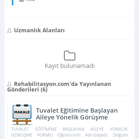
Uzmanlık Alanları
Kayıt bulunamadı
Rehabilitasyon.com'da Yayınlanan
Gönderileri (
6
)
Tuvalet Eğitimine Başlayan
Aileye Yönelik Görüşme
Formu
TUVALET EĞİTİMİNE BAŞLAYAN AİLEYE YÖNELİK
GÖRÜŞME FORMU Öğrencinin Adı-Soyadı: Doğum