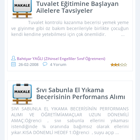
Tuvalet Eğitimine Başlayan
Ailelere Tavsiyeler
Tuvalet kontrolü kazanma becerisi yemek yeme
ve giyinme gibi öz bakım becerileriyle birlikte çocuğun
kendi kendine yetebilmesi için çok önemlidir. ...
Bahtiyar YAĞLI
(Zihinsel Engelliler Sınıf Öğretmeni)
26-02-2008
4 Yorum
Sıvı Sabunla El Yıkama
Becerisinin Performans Alımı
ve Öğretimi
SIVI SABUNLA EL YIKAMA BECERİSİNİN PERFORMANS
ALIMI VE ÖĞRETİMİAMAÇLAR UZUN DÖNEMİLİ
AMAÇ:Öğrenci , sıvı sabunla ellerini yıkaması
istendiğinde ¾ oranında bağımsız olarak ellerini
yıkar.KISA DÖNEMLİ HEDEF 1:Öğrenci , suyu açıp ...