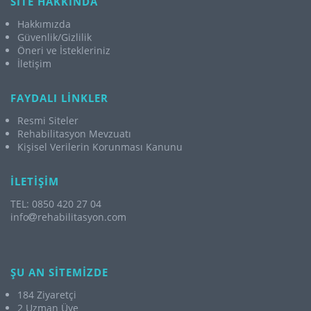
SİTE HAKKINDA
Hakkımızda
Güvenlik/Gizlilik
Öneri ve İstekleriniz
İletişim
FAYDALI LİNKLER
Resmi Siteler
Rehabilitasyon Mevzuatı
Kişisel Verilerin Korunması Kanunu
İLETİŞİM
TEL: 0850 420 27 04
info
rehabilitasyon.com
ŞU AN SİTEMİZDE
184 Ziyaretçi
2 Uzman Üye