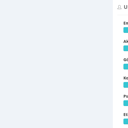
U
Em
Ak
Gö
Ko
Ps
Et