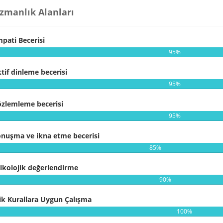
zmanlık Alanları
pati Becerisi
95%
tif dinleme becerisi
95%
zlemleme becerisi
95%
nuşma ve ikna etme becerisi
85%
ikolojik değerlendirme
90%
ik Kurallara Uygun Çalışma
100%