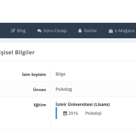
Blog
Soru-Cevap
İlanlar
e-Mağaza
işisel Bilgiler
Bilge
İsim Soyisim
Psikolog
Ünvan
İzmir Üniversitesi (Lisans)
Eğitim
2016
Psikoloji