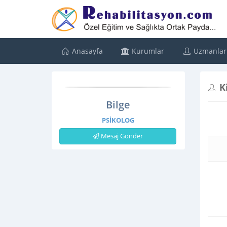
Anasayfa
Kurumlar
Uzmanlar
K
Bilge
PSIKOLOG
Mesaj Gönder