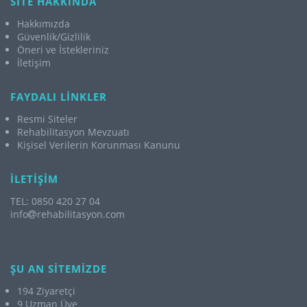
SİTE HAKKINDA
Hakkımızda
Güvenlik/Gizlilik
Öneri ve İstekleriniz
İletişim
FAYDALI LİNKLER
Resmi Siteler
Rehabilitasyon Mevzuatı
Kişisel Verilerin Korunması Kanunu
İLETİŞİM
TEL: 0850 420 27 04
info
rehabilitasyon.com
ŞU AN SİTEMİZDE
194 Ziyaretçi
9 Uzman Üye