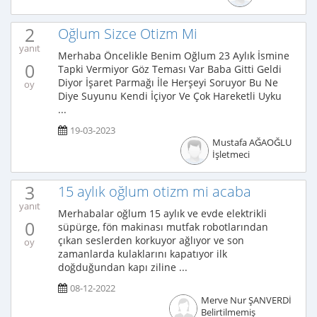
2
Oğlum Sizce Otizm Mi
yanıt
Merhaba Öncelikle Benim Oğlum 23 Aylık İsmine
0
Tapki Vermiyor Göz Teması Var Baba Gitti Geldi
Diyor İşaret Parmağı İle Herşeyi Soruyor Bu Ne
oy
Diye Suyunu Kendi İçiyor Ve Çok Hareketli Uyku
...
19-03-2023
Mustafa AĞAOĞLU
İşletmeci
3
15 aylık oğlum otizm mi acaba
yanıt
Merhabalar oğlum 15 aylık ve evde elektrikli
0
süpürge, fön makinası mutfak robotlarından
çıkan seslerden korkuyor ağlıyor ve son
oy
zamanlarda kulaklarını kapatıyor ilk
doğduğundan kapı ziline ...
08-12-2022
Merve Nur ŞANVERDİ
Belirtilmemiş