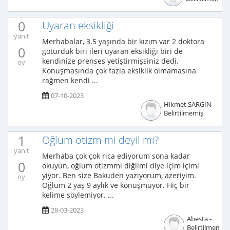
0
Uyaran eksikliği
yanıt
Merhabalar, 3.5 yaşında bir kızım var 2 doktora
0
götürdük biri ileri uyaran eksikliği biri de
kendinize prenses yetiştirmişsiniz dedi.
oy
Konuşmasında çok fazla eksiklik olmamasına
rağmen kendi ...
07-10-2023
Hikmet SARGIN
Belirtilmemiş
1
Oğlum otizm mi deyil mi?
yanıt
Merhaba çok çok rıca ediyorum sona kadar
0
okuyun, oğlum otizmmi diğilmi diye içim içimi
yiyor. Ben size Bakuden yazıyorum, azeriyim.
oy
Oğlum 2 yaş 9 aylık ve konuşmuyor. Hiç bir
kelime söylemiyor. ...
28-03-2023
Abesta -
Belirtilmemiş