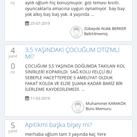
aylık oğlum hiç konuşmuyor. göz teması kısıtlı.
oy
oyuncaklarla amacına uygun oynamıyor. bay bay
yok alkış baş baş yok. 4 yaşında ...
25-07-2019
Zübeyde Atalık BERKER
Belirtilmemiş
4
3,5 YAŞINDAKİ ÇOCUĞUM OTİZMLİ
Mİ?
yanıt
0
ÇOCUĞUM 3,5 YAŞINDA DOĞUMDA TAKILAN KOL
SİNİRLERİ KOPARILDI. SAĞ KOLU FELÇLİ BU
oy
SEBEPLE HACETTEPEDE 5 AMELİYAT OLDUK
FAKAT KOLDA VE ELDE ŞUANA KADAR BARİZ BİR
İLERLEME KAYDEDİLEMEDİ. ...
11-03-2019
Muhammet KARAKÖK
Büro Memuru
5
Apitikmi başka bişey mi?
yanıt
merhaba oğlum tam 3 yaşında kaç Yere