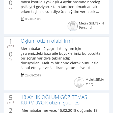
0
tanısı konuldu.yaklaşık 4 aydır hastane norolog
psikaytri geziyoruz tam tanı konulmadı ancak
oy
erken teşhis olsun diye özel eğitim verilecek ...
06-10-2019
Metin GÜLTEKİN
Personel
1
Oglum otizm olabilirmi
yanıt
Merhabalar...2 yaşındaki oglum için
0
çevremizdeki bazı aile buyuklerimiz bu cocukta
bir sorun var diye tekrar edip
oy
duruyorlar...Malum bir anne olarak bunu asla
kabul etmiyor ve kaldiramiyorum...Evdeki ...
22-08-2019
Melek SEMA
Mörş
5
18 AYLIK OĞLUM GÖZ TEMASI
KURMUYOR otizm şüphesi
yanıt
2
Merhabalar herkese. 15.02.2018 doğumlu 18