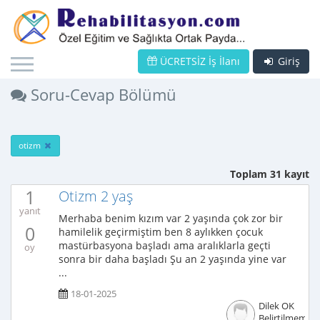
ÜCRETSİZ İş İlanı
Giriş
Soru-Cevap Bölümü
otizm
Toplam 31 kayıt
1
Otizm 2 yaş
yanıt
Merhaba benim kızım var 2 yaşında çok zor bir
0
hamilelik geçirmiştim ben 8 aylıkken çocuk
mastürbasyona başladı ama aralıklarla geçti
oy
sonra bir daha başladı Şu an 2 yaşında yine var
...
18-01-2025
Dilek OK
Belirtilmemiş