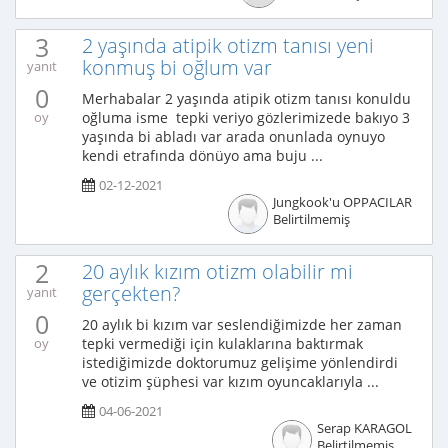
3
2 yaşında atipik otizm tanısı yeni
konmuş bi oğlum var
yanıt
0
Merhabalar 2 yaşında atipik otizm tanısı konuldu
oğluma isme tepki veriyo gözlerimizede bakıyo 3
oy
yaşında bi abladı var arada onunlada oynuyo
kendi etrafında dönüyo ama buju ...
02-12-2021
Jungkook'u OPPACILAR
Belirtilmemiş
2
20 aylık kızım otizm olabilir mi
gerçekten?
yanıt
0
20 aylık bi kızım var seslendiğimizde her zaman
tepki vermediği için kulaklarına baktırmak
oy
istediğimizde doktorumuz gelişime yönlendirdi
ve otizim şüphesi var kızım oyuncaklarıyla ...
04-06-2021
Serap KARAGOL
Belirtilmemiş