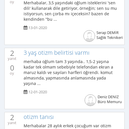
oy
Merhabalar, 3,5 yaşındaki oğlum isteklerini 'sen
dili' kullanarak dile getiriyor, örneğin; sen su mu
istiyorsun, sen çorba mı içeceksin? bazen de
kendinden ''bu ...
13-01-2020
Serap DEMİR
Sağlık Teknikeri
2
3 yaş otizm belirtisi varmı
yanıt
merhaba oğlum tam 3 yaşında.. 1,5-2 yaşına
0
kadar tek olmam sebebiyle telefondan ekran a
maruz kaldı ve sayıları harfleri öğrendi. komut
oy
almasında, yapmasında anlamasında yada
yaşına ...
12-01-2020
Deniz DENİZ
Büro Memuru
2
otizm tanısı
yanıt
Merhabalar 28 aylık erkek çocuğum var otizm