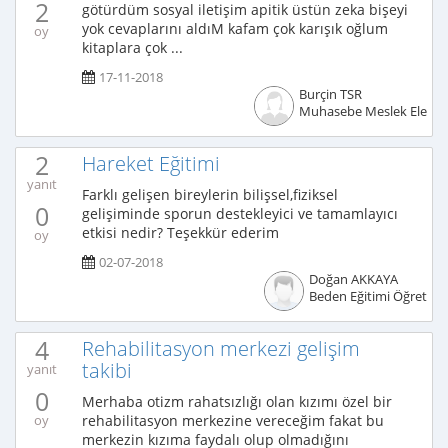
2
götürdüm sosyal iletişim apitik üstün zeka bişeyi
yok cevaplarını aldıM kafam çok karışık oğlum
oy
kitaplara çok ...
17-11-2018
Burçin TSR
Muhasebe Meslek Elema
2
Hareket Eğitimi
yanıt
Farklı gelişen bireylerin bilişsel,fiziksel
0
gelişiminde sporun destekleyici ve tamamlayıcı
etkisi nedir? Teşekkür ederim
oy
02-07-2018
Doğan AKKAYA
Beden Eğitimi Öğretme
4
Rehabilitasyon merkezi gelişim
takibi
yanıt
0
Merhaba otizm rahatsızlığı olan kızımı özel bir
rehabilitasyon merkezine vereceğim fakat bu
oy
merkezin kızıma faydalı olup olmadığını