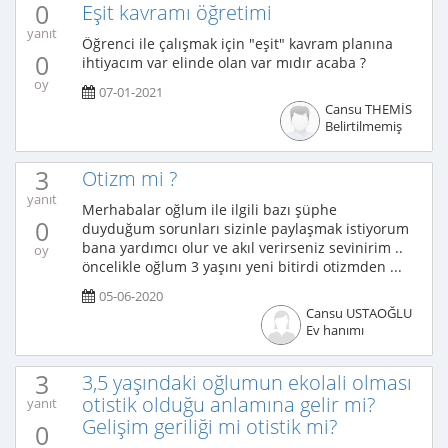
0
Eşit kavramı öğretimi
yanıt
Öğrenci ile çalışmak için "eşit" kavram planına
0
ihtiyacım var elinde olan var mıdır acaba ?
oy
07-01-2021
Cansu THEMİS
Belirtilmemiş
3
Otizm mi ?
yanıt
Merhabalar oğlum ile ilgili bazı şüphe
0
duyduğum sorunları sizinle paylaşmak istiyorum
bana yardımcı olur ve akıl verirseniz sevinirim ..
oy
öncelikle oğlum 3 yaşını yeni bitirdi otizmden ...
05-06-2020
Cansu USTAOĞLU
Ev hanımı
3
3,5 yaşındaki oğlumun ekolali olması
otistik olduğu anlamına gelir mi?
yanıt
Gelişim geriliği mi otistik mi?
0