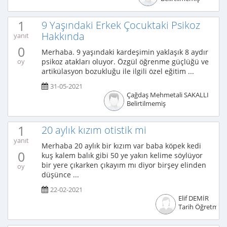
1
9 Yaşındaki Erkek Çocuktaki Psikoz
Hakkında
yanıt
0
Merhaba. 9 yaşındaki kardeşimin yaklaşık 8 aydır
psikoz atakları oluyor. Özgül öğrenme güçlüğü ve
oy
artikülasyon bozukluğu ile ilgili özel eğitim ...
31-05-2021
Çağdaş Mehmetali SAKALLI
Belirtilmemiş
1
20 aylık kızım otistik mi
yanıt
Merhaba 20 aylık bir kızım var baba köpek kedi
0
kuş kalem balık gibi 50 ye yakın kelime söylüyor
bir yere çıkarken çıkayım mı diyor birşey elinden
oy
düşünce ...
22-02-2021
Elif DEMİR
Tarih Öğretmen