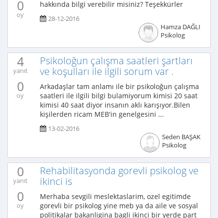
0
hakkında bilgi verebilir misiniz? Teşekkürler
oy
28-12-2016
Hamza DAĞLI
Psikolog
4
Psikoloğun çalışma saatleri şartları
ve koşulları ile ilgili sorum var .
yanıt
0
Arkadaşlar tam anlamı ile bir psikoloğun çalışma
saatleri ile ilgili bilgi bulamiyorum kimisi 20 saat
oy
kimisi 40 saat diyor insanın aklı karışıyor.Bilen
kişilerden ricam MEB'in genelgesini ...
13-02-2016
Seden BAŞAK
Psikolog
0
Rehabilitasyonda gorevli psikolog ve
ikinci is
yanıt
0
Merhaba sevgili meslektaslarim, ozel egitimde
gorevli bir psikolog yine meb ya da aile ve sosyal
oy
politikalar bakanligina bagli ikinci bir yerde part