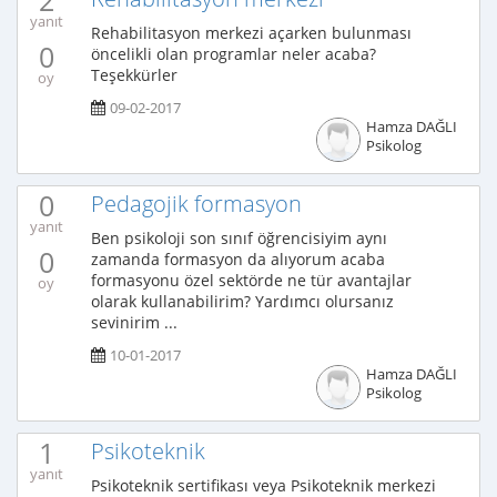
2
yanıt
Rehabilitasyon merkezi açarken bulunması
0
öncelikli olan programlar neler acaba?
Teşekkürler
oy
09-02-2017
Hamza DAĞLI
Psikolog
0
Pedagojik formasyon
yanıt
Ben psikoloji son sınıf öğrencisiyim aynı
0
zamanda formasyon da alıyorum acaba
formasyonu özel sektörde ne tür avantajlar
oy
olarak kullanabilirim? Yardımcı olursanız
sevinirim ...
10-01-2017
Hamza DAĞLI
Psikolog
1
Psikoteknik
yanıt
Psikoteknik sertifikası veya Psikoteknik merkezi