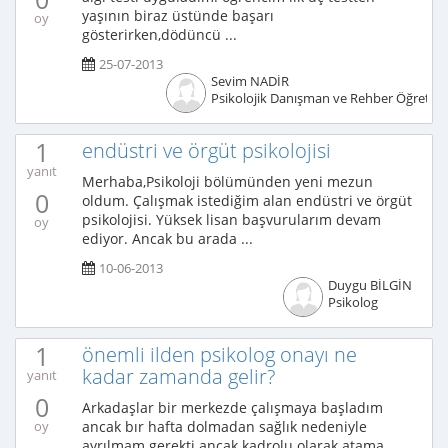
yaşının biraz üstünde başarı
oy
gösterirken,dödüncü ...
25-07-2013
Sevim NADİR
Psikolojik Danışman ve Rehber Öğretm
1
endüstri ve örgüt psikolojisi
yanıt
Merhaba,Psikoloji bölümünden yeni mezun
0
oldum. Çalışmak istediğim alan endüstri ve örgüt
psikolojisi. Yüksek lisan başvurularım devam
oy
ediyor. Ancak bu arada ...
10-06-2013
Duygu BİLGİN
Psikolog
1
önemli ilden psikolog onayı ne
kadar zamanda gelir?
yanıt
0
Arkadaşlar bir merkezde çalışmaya başladım
ancak bır hafta dolmadan sağlık nedeniyle
oy
ayrılmam gerekti ancak kadrolu olarak atama