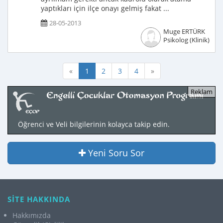
yaptıkları için ilçe onayı gelmiş fakat ...
28-05-2013
Muge ERTÜRK
Psikolog (Klinik)
«
1
2
3
4
»
Öğrenci ve Veli bilgilerinin kolayca takip edin.
Yeni Soru Sor
SİTE HAKKINDA
Hakkımızda