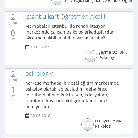
Psikolojik Danışman ve Rehber Öğretm
2
İstanbulkart Öğretmen Akbili
yanıt
Merhabalar, İstanbul'da rehabilitasyon
0
merkezinde çalışan psikolog arkadaşlardan
öğretmen akbili alabilen var mı acaba?
oy
10-03-2019
Şeyma ÖZTÜRK
Psikolog
2
psikolog y
yanıt
herkese merhaba, bir özel eğitim merkezinde
1
psikolog olarak işe başladım. daha önce
tecrübem olmadığı için hangi dosyalara,
oy
formlara ihtiyacım oldugunu tam olarak
bilmiyorum. ...
30-05-2018
Hidayet TAMKOÇ
Psikolog