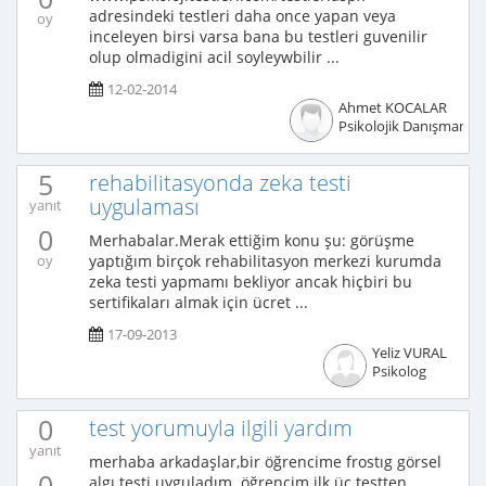
adresindeki testleri daha once yapan veya
oy
inceleyen birsi varsa bana bu testleri guvenilir
olup olmadigini acil soyleywbilir ...
12-02-2014
Ahmet KOCALAR
Psikolojik Danışman
5
rehabilitasyonda zeka testi
uygulaması
yanıt
0
Merhabalar.Merak ettiğim konu şu: görüşme
yaptığım birçok rehabilitasyon merkezi kurumda
oy
zeka testi yapmamı bekliyor ancak hiçbiri bu
sertifikaları almak için ücret ...
17-09-2013
Yeliz VURAL
Psikolog
0
test yorumuyla ilgili yardım
yanıt
merhaba arkadaşlar,bir öğrencime frostıg görsel
0
algı testi uyguladım. öğrencim ilk üç testten