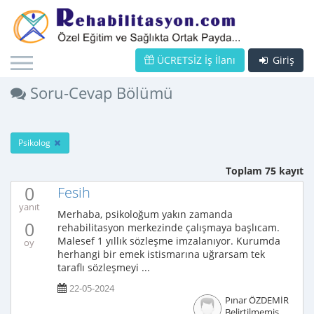
ÜCRETSİZ İş İlanı
Giriş
Soru-Cevap Bölümü
Psikolog
Toplam 75 kayıt
0
Fesih
yanıt
Merhaba, psikoloğum yakın zamanda
0
rehabilitasyon merkezinde çalışmaya başlıcam.
Malesef 1 yıllık sözleşme imzalanıyor. Kurumda
oy
herhangi bir emek istismarına uğrarsam tek
taraflı sözleşmeyi ...
22-05-2024
Pınar ÖZDEMİR
Belirtilmemiş