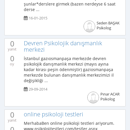
şunlar*derslere girmek (bazen nerdeyse 6 saat
derse ...
16-01-2015
Seden BAŞAK
Psikolog
0
Devren Psikolojik danışmanlık
merkezi
yanıt
0
İstanbul gazıosmanpaşa merkezde devren
psikolojik danışmanlık merkezi (mayıs ayına
oy
kadar kirası peşin ödenmiştir) gaziosmanpaşa
merkezde bulunan danışmanlık merkezimizi il
değişikliği ...
29-09-2014
Pınar ACAR
Psikolog
0
online psikoloji testleri
yanıt
MerhabaBen online psikoloji testleri ariyorum.
0
www.psikolojitestleri.com/testler.aspx