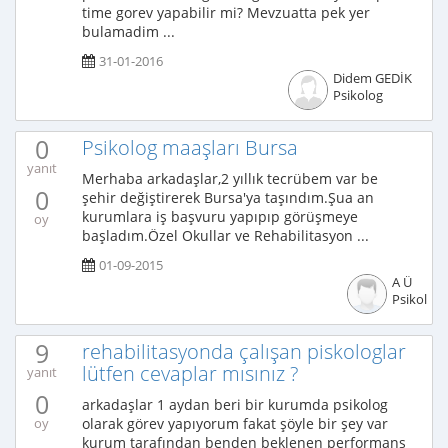
time gorev yapabilir mi? Mevzuatta pek yer
bulamadim ...
31-01-2016
Didem GEDİK
Psikolog
0
Psikolog maaşları Bursa
yanıt
Merhaba arkadaşlar,2 yıllık tecrübem var be
0
şehir değiştirerek Bursa'ya taşındım.Şua an
kurumlara iş başvuru yapıpıp görüşmeye
oy
başladım.Özel Okullar ve Rehabilitasyon ...
01-09-2015
A Ü
Psikolog
9
rehabilitasyonda çalışan piskologlar
lütfen cevaplar mısınız ?
yanıt
0
arkadaşlar 1 aydan beri bir kurumda psikolog
olarak görev yapıyorum fakat şöyle bir şey var
oy
kurum tarafından benden beklenen performans