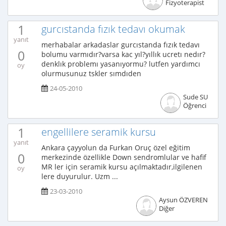
Fizyoterapist
1
gurcıstanda fızık tedavı okumak
yanıt
merhabalar arkadaslar gurcıstanda fızık tedavı
0
bolumu varmıdır?varsa kac yıl?yıllık ucretı nedır?
denklık problemı yasanıyormu? lutfen yardımcı
oy
olurmusunuz tskler sımdıden
24-05-2010
Sude SU
Öğrenci
1
engellilere seramik kursu
yanıt
Ankara çayyolun da Furkan Oruç özel eğitim
0
merkezinde özellikle Down sendromlular ve hafif
MR ler için seramik kursu açılmaktadır,ilgilenen
oy
lere duyurulur. Uzm ...
23-03-2010
Aysun ÖZVEREN
Diğer