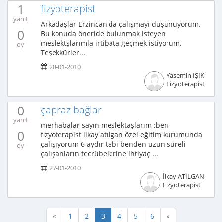
1
fizyoterapist
yanıt
Arkadaşlar Erzincan'da çalışmayı düşünüyorum.
0
Bu konuda öneride bulunmak isteyen
meslektşlarımla irtibata geçmek istiyorum.
oy
Teşekkürler...
28-01-2010
Yasemin IŞIK
Fizyoterapist
0
çapraz bağlar
yanıt
merhabalar sayın meslektaşlarım ;ben
0
fizyoterapist ilkay atılgan özel eğitim kurumunda
çalışıyorum 6 aydır tabi benden uzun süreli
oy
çalışanların tecrübelerine ihtiyaç ...
27-01-2010
İlkay ATİLGAN
Fizyoterapist
«
1
2
3
4
5
6
»