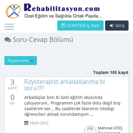
ÜCRETSİZ İş İlanı
Giriş
Soru-Cevap Bölümü
Fizyoterapist
Toplam 105 kayıt
3
Fizyoterapist arkadaslarıma bi
soru???
yanıt
0
Arkadaşlar ben bi özel eğitim okulunda
çalışıyorum.. Programım çok fazla dolu degil boş
oy
saatlerim var... Bu saatlerde İdarenin istedigi
öğrencileri almak zorundamıyım ...
10-01-2012
Mehmet ATEŞ