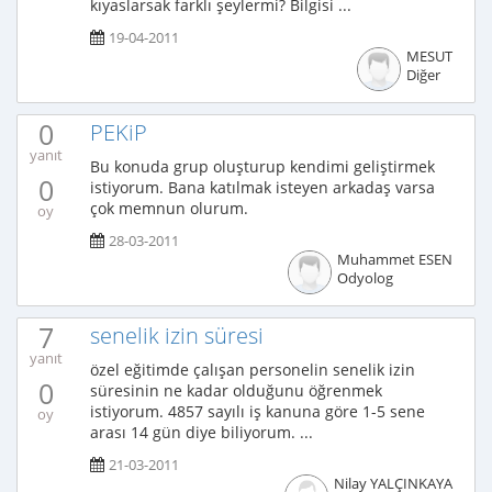
kıyaslarsak farklı şeylermi? Bilgisi ...
19-04-2011
MESUT
Diğer
0
PEKiP
yanıt
Bu konuda grup oluşturup kendimi geliştirmek
0
istiyorum. Bana katılmak isteyen arkadaş varsa
çok memnun olurum.
oy
28-03-2011
Muhammet ESEN
Odyolog
7
senelik izin süresi
yanıt
özel eğitimde çalışan personelin senelik izin
0
süresinin ne kadar olduğunu öğrenmek
istiyorum. 4857 sayılı iş kanuna göre 1-5 sene
oy
arası 14 gün diye biliyorum. ...
21-03-2011
Nilay YALÇINKAYA