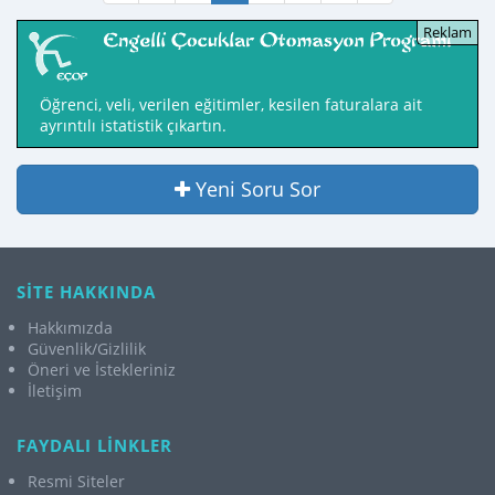
Öğrenci, veli, verilen eğitimler, kesilen faturalara ait
ayrıntılı istatistik çıkartın.
Yeni Soru Sor
SİTE HAKKINDA
Hakkımızda
Güvenlik/Gizlilik
Öneri ve İstekleriniz
İletişim
FAYDALI LİNKLER
Resmi Siteler