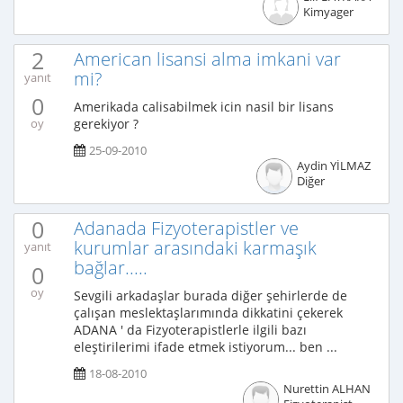
Kimyager
2
American lisansi alma imkani var
mi?
yanıt
0
Amerikada calisabilmek icin nasil bir lisans
gerekiyor ?
oy
25-09-2010
Aydin YİLMAZ
Diğer
0
Adanada Fizyoterapistler ve
kurumlar arasındaki karmaşık
yanıt
bağlar.....
0
oy
Sevgili arkadaşlar burada diğer şehirlerde de
çalışan meslektaşlarımında dikkatini çekerek
ADANA ' da Fizyoterapistlerle ilgili bazı
eleştirilerimi ifade etmek istiyorum... ben ...
18-08-2010
Nurettin ALHAN