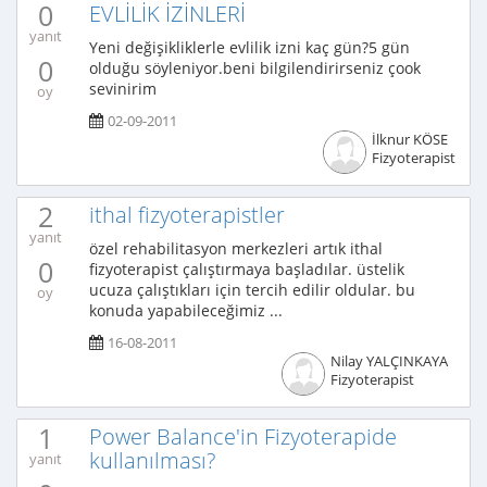
0
EVLİLİK İZİNLERİ
yanıt
Yeni değişikliklerle evlilik izni kaç gün?5 gün
0
olduğu söyleniyor.beni bilgilendirirseniz çook
sevinirim
oy
02-09-2011
İlknur KÖSE
Fizyoterapist
2
ithal fizyoterapistler
yanıt
özel rehabilitasyon merkezleri artık ithal
0
fizyoterapist çalıştırmaya başladılar. üstelik
ucuza çalıştıkları için tercih edilir oldular. bu
oy
konuda yapabileceğimiz ...
16-08-2011
Nilay YALÇINKAYA
Fizyoterapist
1
Power Balance'in Fizyoterapide
kullanılması?
yanıt