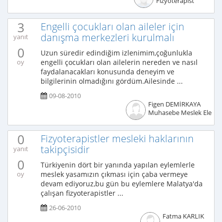
Fizyoterapist
3
Engelli çocukları olan aileler için
danışma merkezleri kurulmalı
yanıt
0
Uzun süredir edindiğim izlenimim,çoğunlukla
engelli çocukları olan ailelerin nereden ve nasıl
oy
faydalanacakları konusunda deneyim ve
bilgilerinin olmadığını gördüm.Ailesinde ...
09-08-2010
Figen DEMİRKAYA
Muhasebe Meslek Elema
0
Fizyoterapistler mesleki haklarının
takipçisidir
yanıt
0
Türkiyenin dört bir yanında yapılan eylemlerle
meslek yasamızın çıkması için çaba vermeye
oy
devam ediyoruz,bu gün bu eylemlere Malatya'da
çalışan fizyoterapistler ...
26-06-2010
Fatma KARLIK