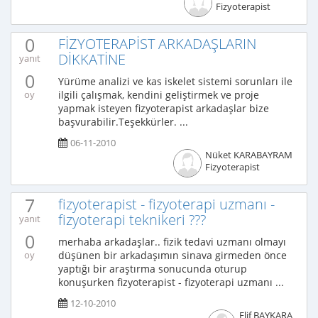
Fizyoterapist
0
FİZYOTERAPİST ARKADAŞLARIN
DİKKATİNE
yanıt
0
Yürüme analizi ve kas iskelet sistemi sorunları ile
ilgili çalışmak, kendini geliştirmek ve proje
oy
yapmak isteyen fizyoterapist arkadaşlar bize
başvurabilir.Teşekkürler. ...
06-11-2010
Nüket KARABAYRAM
Fizyoterapist
7
fizyoterapist - fizyoterapi uzmanı -
fizyoterapi teknikeri ???
yanıt
0
merhaba arkadaşlar.. fizik tedavi uzmanı olmayı
düşünen bir arkadaşımın sinava girmeden önce
oy
yaptığı bir araştırma sonucunda oturup
konuşurken fizyoterapist - fizyoterapi uzmanı ...
12-10-2010
Elif BAYKARA