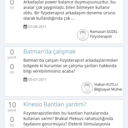
0
Arkadaşlar power balance duymuşsunuzdur, bu
aralar çok yaygınlaştı, bilen bilmeyen kullanır
oy
oldu. Bir fizyoterapist arkadaşım deneme ürünü
olarak kullandığında çok ...
07-08-2011
Ramazan GÜZEL
Fizyoterapist
0
Batman'da çalışmak
yanıt
Batman'da çalışan Fizyoterapist arkadaşlarımdan
0
bölgede ki kurumlar ve çalışma şartları hakkında
bilgi verebilimisiniz acaba?
oy
05-07-2011
Hakan KUTLU
Bilgisayar Mühendis
10
Kinesio Bantları yardım?
yanıt
Fizyoterapistlerden bu bantları hastalarında
0
kullanan varmı? Brakial Pleksus rahatsızlığında
faydasını görürmüyüz? Elektrik Stimulasyonla
oy