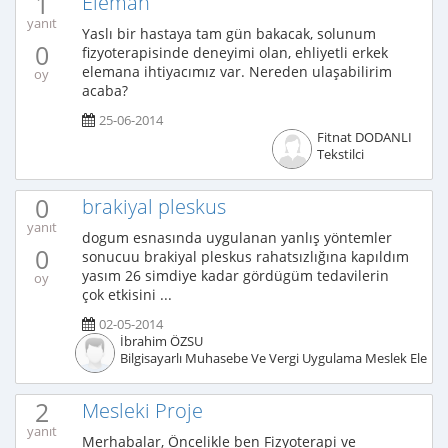
1
Eleman
yanıt
Yaslı bir hastaya tam gün bakacak, solunum
0
fizyoterapisinde deneyimi olan, ehliyetli erkek
elemana ihtiyacımız var. Nereden ulaşabilirim
oy
acaba?
25-06-2014
Fitnat DODANLI
Tekstilci
0
brakiyal pleskus
yanıt
dogum esnasında uygulanan yanlış yöntemler
0
sonucuu brakiyal pleskus rahatsızlığına kapıldım
yasım 26 simdiye kadar gördügüm tedavilerin
oy
çok etkisini ...
02-05-2014
İbrahim ÖZSU
Bilgisayarlı Muhasebe Ve Vergi Uygulama Meslek Elema
2
Mesleki Proje
yanıt
Merhabalar, Öncelikle ben Fizyoterapi ve