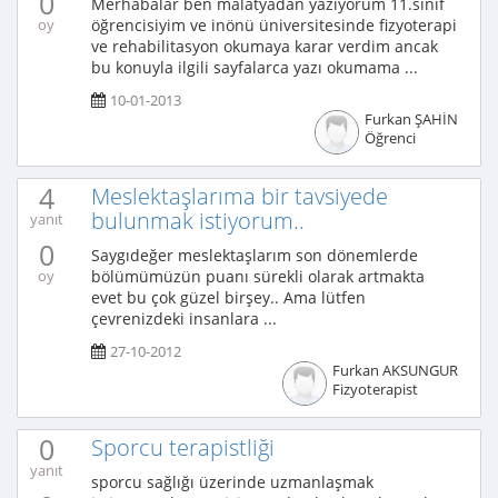
0
Merhabalar ben malatyadan yazıyorum 11.sınıf
öğrencisiyim ve inönü üniversitesinde fizyoterapi
oy
ve rehabilitasyon okumaya karar verdim ancak
bu konuyla ilgili sayfalarca yazı okumama ...
10-01-2013
Furkan ŞAHİN
Öğrenci
4
Meslektaşlarıma bir tavsiyede
bulunmak istiyorum..
yanıt
0
Saygıdeğer meslektaşlarım son dönemlerde
bölümümüzün puanı sürekli olarak artmakta
oy
evet bu çok güzel birşey.. Ama lütfen
çevrenizdeki insanlara ...
27-10-2012
Furkan AKSUNGUR
Fizyoterapist
0
Sporcu terapistliği
yanıt
sporcu sağlığı üzerinde uzmanlaşmak