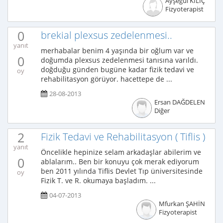
Ayşegül KILIÇ
Fizyoterapist
0
brekial plexsus zedelenmesi..
yanıt
merhabalar benim 4 yaşında bir oğlum var ve
0
doğumda plexsus zedelenmesi tanısına varıldı.
doğduğu günden bugüne kadar fizik tedavi ve
oy
rehabilitasyon görüyor. hacettepe de ...
28-08-2013
Ersan DAĞDELEN
Diğer
2
Fizik Tedavi ve Rehabilitasyon ( Tiflis )
yanıt
Öncelikle hepinize selam arkadaşlar abilerim ve
0
ablalarım.. Ben bir konuyu çok merak ediyorum
ben 2011 yılında Tiflis Devlet Tıp üniversitesinde
oy
Fizik T. ve R. okumaya başladım. ...
04-07-2013
Mfurkan ŞAHİN
Fizyoterapist