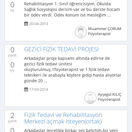
0
Rehabilitasyon 1. Sınıf öğrencisiyim. Okulda
Sağlık Sosyolojisi dersim var ve bu derste hocam
oy
bir ödev verdi. Ödev konum ise mesleğim ...
20-04-2014
Muammer ÇORUM
Fizyoterapist
0
GEZİCİ FİZİK TEDAVİ PROJESİ
yanıt
Arkadaşlar proje kapsamı altında edirne de
0
gezici fizik tedavi ünitesi
oluşturulmuş.1fizyoterapist ve 1 fizik tedavi
oy
teknikeri ile arabayla köylere gidip hasta alıyorlar
günde 20 ...
17-03-2014
Ayşegül KILIÇ
Fizyoterapist
2
Fizik Tedavi ve Rehabilitasyon
Merkezi açmak isteyen(ortak)
yanıt
0
Arkadaşlar öncelikle birkaç şey belirtim.bir yeni