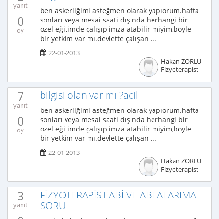
yanıt
ben askerliğimi asteğmen olarak yapıorum.hafta
0
sonları veya mesai saati dışında herhangi bir
özel eğitimde çalışıp imza atabilir miyim,böyle
oy
bir yetkim var mı.devlette çalışan ...
22-01-2013
Hakan ZORLU
Fizyoterapist
7
bilgisi olan var mı ?acil
yanıt
ben askerliğimi asteğmen olarak yapıorum.hafta
0
sonları veya mesai saati dışında herhangi bir
özel eğitimde çalışıp imza atabilir miyim,böyle
oy
bir yetkim var mı.devlette çalışan ...
22-01-2013
Hakan ZORLU
Fizyoterapist
3
FİZYOTERAPİST ABİ VE ABLALARIMA
SORU
yanıt