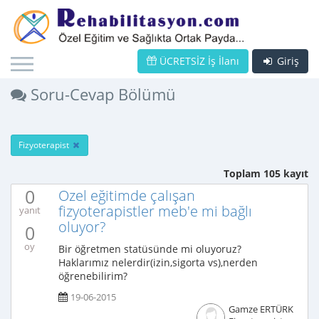
ÜCRETSİZ İş İlanı
Giriş
Soru-Cevap Bölümü
Fizyoterapist
Toplam 105 kayıt
0
Ozel eğitimde çalışan
fizyoterapistler meb'e mi bağlı
yanıt
oluyor?
0
oy
Bir öğretmen statüsünde mi oluyoruz?
Haklarımız nelerdir(izin,sigorta vs),nerden
öğrenebilirim?
19-06-2015
Gamze ERTÜRK