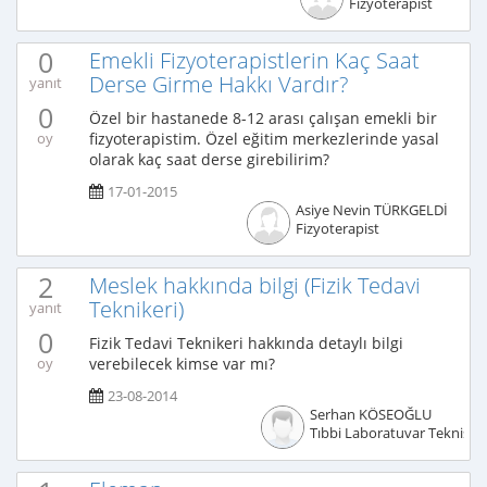
Fizyoterapist
0
Emekli Fizyoterapistlerin Kaç Saat
Derse Girme Hakkı Vardır?
yanıt
0
Özel bir hastanede 8-12 arası çalışan emekli bir
fizyoterapistim. Özel eğitim merkezlerinde yasal
oy
olarak kaç saat derse girebilirim?
17-01-2015
Asiye Nevin TÜRKGELDİ
Fizyoterapist
2
Meslek hakkında bilgi (Fizik Tedavi
Teknikeri)
yanıt
0
Fizik Tedavi Teknikeri hakkında detaylı bilgi
verebilecek kimse var mı?
oy
23-08-2014
Serhan KÖSEOĞLU
Tıbbi Laboratuvar Teknisye