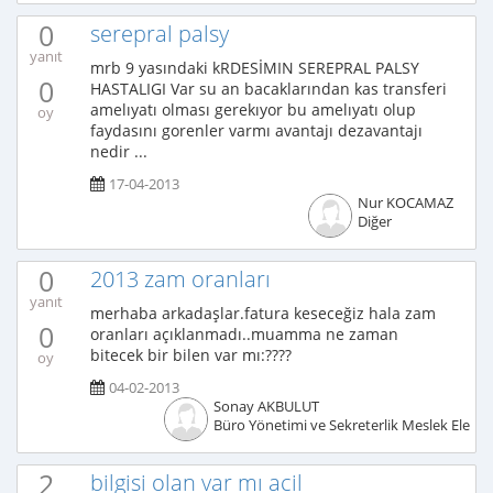
0
serepral palsy
yanıt
mrb 9 yasındaki kRDESİMIN SEREPRAL PALSY
0
HASTALIGI Var su an bacaklarından kas transferi
amelıyatı olması gerekıyor bu amelıyatı olup
oy
faydasını gorenler varmı avantajı dezavantajı
nedir ...
17-04-2013
Nur KOCAMAZ
Diğer
0
2013 zam oranları
yanıt
merhaba arkadaşlar.fatura keseceğiz hala zam
0
oranları açıklanmadı..muamma ne zaman
bitecek bir bilen var mı:????
oy
04-02-2013
Sonay AKBULUT
Büro Yönetimi ve Sekreterlik Meslek Elema
2
bilgisi olan var mı acil