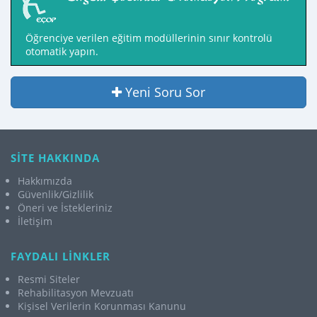
Öğrenciye verilen eğitim modüllerinin sınır kontrolü
otomatik yapın.
Yeni Soru Sor
SİTE HAKKINDA
Hakkımızda
Güvenlik/Gizlilik
Öneri ve İstekleriniz
İletişim
FAYDALI LİNKLER
Resmi Siteler
Rehabilitasyon Mevzuatı
Kişisel Verilerin Korunması Kanunu