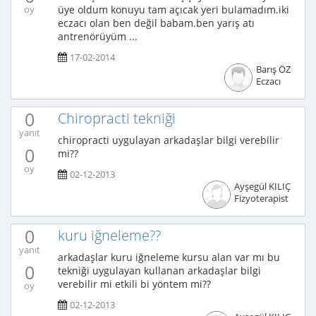
üye oldum konuyu tam açıcak yeri bulamadım.iki
oy
eczacı olan ben değil babam.ben yarış atı
antrenörüyüm ...
17-02-2014
Barış ÖZ
Eczacı
0
Chiropracti tekniği
yanıt
chiropracti uygulayan arkadaşlar bilgi verebilir
0
mi??
oy
02-12-2013
Ayşegül KILIÇ
Fizyoterapist
0
kuru iğneleme??
yanıt
arkadaşlar kuru iğneleme kursu alan var mı bu
0
tekniği uygulayan kullanan arkadaşlar bilgi
verebilir mi etkili bi yöntem mi??
oy
02-12-2013