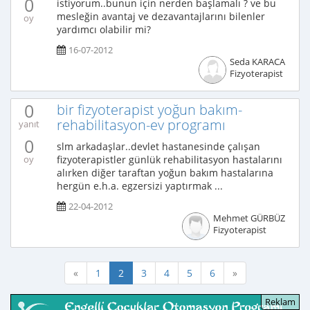
0
istiyorum..bunun için nerden başlamalı ? ve bu
mesleğin avantaj ve dezavantajlarını bilenler
oy
yardımcı olabilir mi?
16-07-2012
Seda KARACA
Fizyoterapist
0
bir fizyoterapist yoğun bakım-
rehabilitasyon-ev programı
yanıt
0
slm arkadaşlar..devlet hastanesinde çalışan
fizyoterapistler günlük rehabilitasyon hastalarını
oy
alırken diğer taraftan yoğun bakım hastalarına
hergün e.h.a. egzersizi yaptırmak ...
22-04-2012
Mehmet GÜRBÜZ
Fizyoterapist
«
1
2
3
4
5
6
»