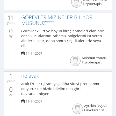
Fizyoterapist
11
GÖREVLERİMİZ NELER BİLİYOR
MUSUNUZ????
yanıt
0
Görevler - Sırt ve boyun kireçlenmeleri olanların
önce vücutlarının rahatsız bölgelerini ısı veren
oy
aletlerle ısıtır, daha sonra çeşitli aletlerle veya
elle ...
14-11-2007
Mahmut YARAN
Fizyoterapist
1
ne ayak
yanıt
artık fzt ler uğramıyo galiba siteyi protestomu
0
ediyoruz ne bizde bilelim ona göre
davranalımbyee
oy
11-11-2007
Aytekin BAŞAR
Fizyoterapist