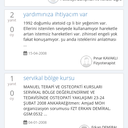
2
yardımınıza ihtiyacım var
yanıt
1992 doğumlu atetoid cp li bir yeğenim var.
0
Ellerini istenilen seviyede kullanamıyor hareketle
artan istemsiz hareketleri var. zihinsel engeli yok
oy
fakat konuşamıyor. şu anda isteklerini anlatması
...
15-04-2008
Pınar KAVAKLI
Fizyoterapist
1
servikal bölge kursu
yanıt
MANUEL TERAPİ VE OSTEOPATİ KURSLARI
0
SERVİKAL BÖLGE DEĞERLENDİRME VE
TEDAVİSİNDE OSTEOPATİ YAKLAŞIMI 23-24
oy
ŞUBAT 2008 ANKARAEğitmen: Amjad MOH
organizasyon sorumusu FZT ERKAN DEMİRAL.
GSM:0532 ...
04-01-2008
Erkan DEMİRAL