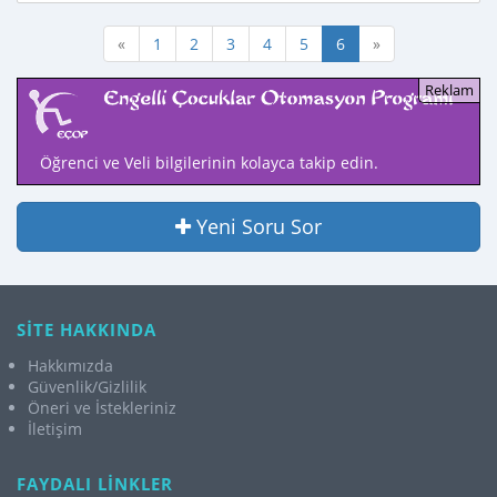
«
1
2
3
4
5
6
»
Öğrenci ve Veli bilgilerinin kolayca takip edin.
Yeni Soru Sor
SİTE HAKKINDA
Hakkımızda
Güvenlik/Gizlilik
Öneri ve İstekleriniz
İletişim
FAYDALI LİNKLER