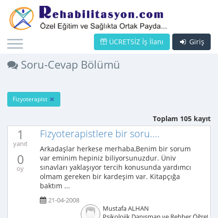
ÜCRETSİZ İş İlanı
Giriş
Soru-Cevap Bölümü
Fizyoterapist
Toplam 105 kayıt
1
Fizyoterapistlere bir soru....
yanıt
Arkadaşlar herkese merhaba,Benim bir sorum
0
var eminim hepiniz biliyorsunuzdur. Üniv
sınavları yaklaşıyor tercih konusunda yardımcı
oy
olmam gereken bir kardeşim var. Kitapçığa
baktım ...
21-04-2008
Mustafa ALHAN
Psikolojik Danışman ve Rehber Öğretm