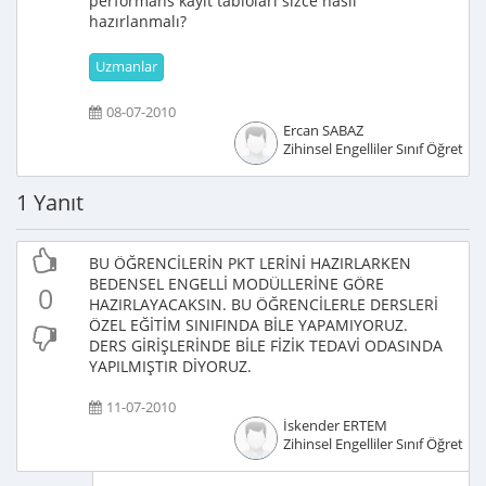
performans kayıt tabloları sizce nasıl
hazırlanmalı?
Uzmanlar
08-07-2010
Ercan SABAZ
Zihinsel Engelliler Sınıf Öğretme
1 Yanıt
BU ÖĞRENCİLERİN PKT LERİNİ HAZIRLARKEN
BEDENSEL ENGELLİ MODÜLLERİNE GÖRE
0
HAZIRLAYACAKSIN. BU ÖĞRENCİLERLE DERSLERİ
ÖZEL EĞİTİM SINIFINDA BİLE YAPAMIYORUZ.
DERS GİRİŞLERİNDE BİLE FİZİK TEDAVİ ODASINDA
YAPILMIŞTIR DİYORUZ.
11-07-2010
İskender ERTEM
Zihinsel Engelliler Sınıf Öğretme