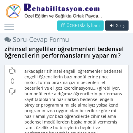
ÜCRETSİZ İş İlanı
Giriş
Soru-Cevap Formu
zihinsel engelliler öğretmenleri bedensel
öğrencilerin performanslarını yapar mı?
arkadaşlar zihinsel engelli öğretmenler bedensel
engelli öğrencilerin bazı modüllerine (ince
0
motor, tutma bırakma çizim becerileri, el
becerileri ve el_göz koordinasyonu...) girebiliyor.
bumodüllerde aldığımız öğrencilerin performans
kayıt tablolarını hazırlarken bedensel engelli
bireyler programını mı ele almalıyız yoksa kendi
programımızda uygun olan becerilere göre mi
hazırlamalıyız? bazı öğrencilerde zihinsel ama
bedensel modüllerden başka modül vermemiş
ram.. özellikle bu bireylerin bepleri ve