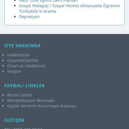
Hazır Özel Eğitim Ders Planları
Sosyal Pedagoji / Sosyal Hizmet Almanyada Ögrenim
Türkiyede Is Arama
Depresyon
SİTE HAKKINDA
Hakkımızda
Güvenlik/Gizlilik
Öneri ve İstekleriniz
İletişim
FAYDALI LİNKLER
Resmi Siteler
Rehabilitasyon Mevzuatı
Kişisel Verilerin Korunması Kanunu
İLETİŞİM