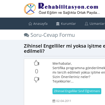
Anasayfa
Kurumlar
Uzmanlar
Soru-Cevap Formu
Zihinsel Engelliler mi yoksa işitme 
edilmeli?
Merhabalar,
Sertifika programına gönderilmek 
0
mı tercih edilmeli yoksa işitme en
Sizin Önerileriniz neler?
Teşekkürler...
Zihinsel Engelliler Sınıf Öğretmeni
02-04-2011