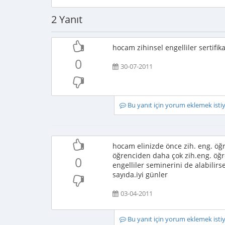
2 Yanıt
hocam zihinsel engelliler sertifik
0
30-07-2011
Bu yanıt için yorum eklemek ist
hocam elinizde önce zih. eng. öğrt
öğrenciden daha çok zih.eng. öğre
0
engelliler seminerini de alabilirse
sayıda.iyi günler
03-04-2011
Bu yanıt için yorum eklemek ist