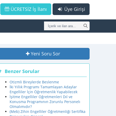
ÜCRETSİZ İş İlanı
Üye Girişi
Yeni Soru Sor
Benzer Sorular
Otizmli Bireylerde Beslenme
İki Yıllık Programı Tamamlayan Adaylar
Engelliler İçin Öğretmenlik Yapabilecek
İşitme Engelliler Oğretmenleri Dıl ve
Konusma Programının Zorunlu Personelı
Olmalımıdır?
(Meb) Zihin Engelliler Öğretmenliği Sertifika