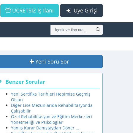
ÜCRETSİZ İş İlanı
Üye Girişi
Yeni Soru Sor
Benzer Sorular
Yeni Sertifika Tarihleri Hepimize Geçmiş
Olsun
Diğer Lise Mezunlarıda Rehabilitasyonda
Çalışabilir
Özel Rehabilitasyon ve Eğitim Merkezleri
Yönetmeliği ve Psikologlar
Yanlış Karar Danıştaydan Döner ...