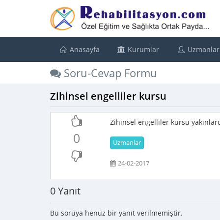
Anasayfa
Kurumlar
Uzmanlar
Soru-Cevap Formu
Zihinsel engelliler kursu
Zihinsel engelliler kursu yakinla
0
Uzmanlar
24-02-2017
0 Yanıt
Bu soruya henüz bir yanıt verilmemiştir.