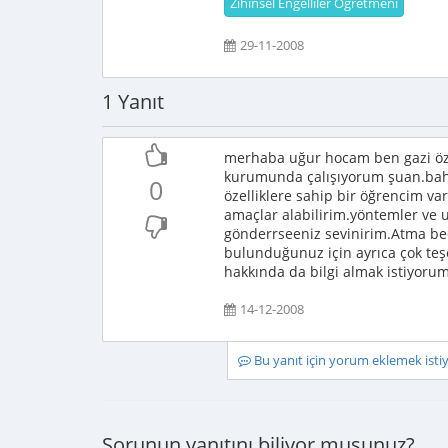
Zihinsel Engelliler Öğretmeni
29-11-2008
1 Yanıt
merhaba uğur hocam ben gazi öze
kurumunda çalışıyorum şuan.bahs
0
özelliklere sahip bir öğrencim v
amaçlar alabilirim.yöntemler ve 
gönderrseeniz sevinirim.Atma bec
bulunduğunuz için ayrıca çok teşe
hakkında da bilgi almak istiyoru
14-12-2008
Bu yanıt için yorum eklemek ist
Sorunun yanıtını biliyor musunuz?