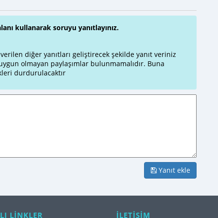
alanı kullanarak soruyu yanıtlayınız.
rilen diğer yanıtları geliştirecek şekilde yanıt veriniz
a uygun olmayan paylaşımlar bulunmamalıdır. Buna
leri durdurulacaktır
Yanıt ekle
LI LİNKLER
İLETİŞİM