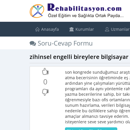
Anasayfa
Kurumlar
Uzmanlar
Soru-Cevap Formu
zihinsel engelli bireylere bilgisay
son kongrede sunduğumuz araştır
atma becerisinin öğretiminde eş 
0
ardından yine çalışmaları yürütt
programları da aynı yöntemle rah
yazma becerilerine sahip, bir tak
öğrenmesiyle bazı ofis ortamların
sunum hazırlama, verileri bilgisa
nedenle bu özlliklere sahip öğren
amaçlar almanızı tavsiye ederim.
isteyenlere seve seve yardımcı ol