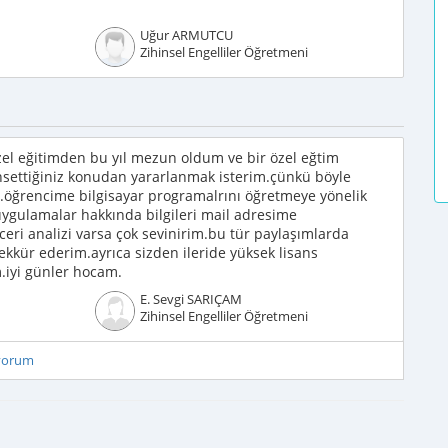
Uğur ARMUTCU
Zihinsel Engelliler Öğretmeni
l eğitimden bu yıl mezun oldum ve bir özel eğtim
ettiğiniz konudan yararlanmak isterim.çünkü böyle
ar.öğrencime bilgisayar programalrını öğretmeye yönelik
uygulamalar hakkında bilgileri mail adresime
eri analizi varsa çok sevinirim.bu tür paylaşımlarda
kkür ederim.ayrıca sizden ileride yüksek lisans
m.iyi günler hocam.
E. Sevgi SARIÇAM
Zihinsel Engelliler Öğretmeni
iyorum