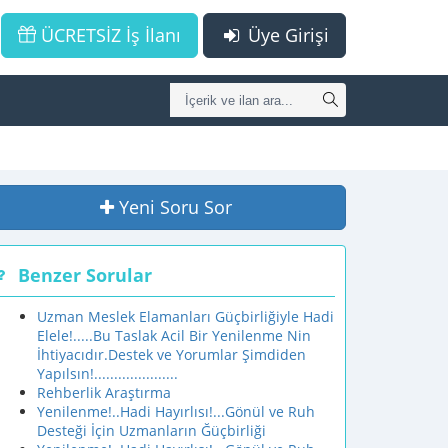
ÜCRETSİZ İş İlanı
Üye Girişi
Yeni Soru Sor
Benzer Sorular
Uzman Meslek Elamanları Güçbirliğiyle Hadi
Elele!.....Bu Taslak Acil Bir Yenilenme Nin
İhtiyacıdır.Destek ve Yorumlar Şimdiden
Yapılsın!.....................
Rehberlik Araştırma
Yenilenme!..Hadi Hayırlısı!...Gönül ve Ruh
Desteği İçin Uzmanların Ğüçbirliği