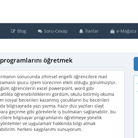
Blog
Soru-Cevap
İlanlar
e-Mağaza
ar programlarını öğretmek
manın sonucunda zihinsel engelli öğrencilere mail
zamanlı ipucu işlem sürecinin etkili olduğu görülmüştür,
üğüm öğrencilerin excel powerpoint, word gibi
atlıkla öğrenebildiklerini gördüm, okulu bitirmiş okuma
ım sosyal becerileri kazanmış çocukların bu becerileri
da bilgisayrada yazı yazma, hazır düz yazıları slayt
yara geçirme gibi görevlerle iş bulmaları sağlanabilir. bu
cilere bilgisayar programlarını öğretmeye yönelik
 yöntemler ve uygulamalr hakkında bilgi almak
abilirim. herkesi saygılarımı sunuyorum.