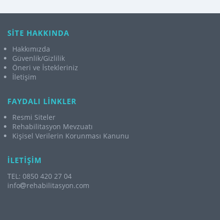
SİTE HAKKINDA
Hakkımızda
Güvenlik/Gizlilik
Öneri ve İstekleriniz
İletişim
FAYDALI LİNKLER
Resmi Siteler
Rehabilitasyon Mevzuatı
Kişisel Verilerin Korunması Kanunu
İLETİŞİM
TEL: 0850 420 27 04
info
rehabilitasyon.com