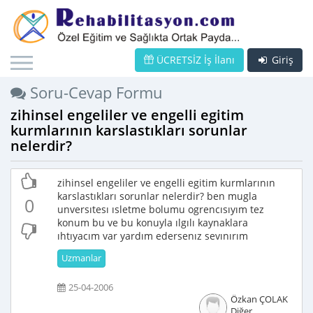
ÜCRETSİZ İş İlanı
Giriş
Soru-Cevap Formu
zihinsel engeliler ve engelli egitim
kurmlarının karslastıkları sorunlar
nelerdir?
zihinsel engeliler ve engelli egitim kurmlarının
karslastıkları sorunlar nelerdir? ben mugla
0
unversıtesı ısletme bolumu ogrencısıyım tez
konum bu ve bu konuyla ılgılı kaynaklara
ıhtıyacım var yardım edersenız sevınırım
Uzmanlar
25-04-2006
Özkan ÇOLAK
Diğer