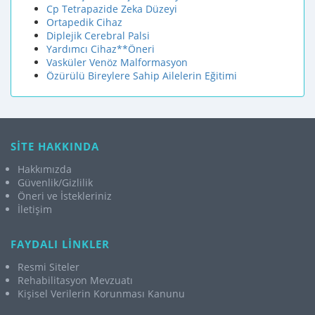
Cp Tetrapazide Zeka Düzeyi
Ortapedik Cihaz
Diplejik Cerebral Palsi
Yardımcı Cihaz**Öneri
Vasküler Venöz Malformasyon
Özürülü Bireylere Sahip Ailelerin Eğitimi
SİTE HAKKINDA
Hakkımızda
Güvenlik/Gizlilik
Öneri ve İstekleriniz
İletişim
FAYDALI LİNKLER
Resmi Siteler
Rehabilitasyon Mevzuatı
Kişisel Verilerin Korunması Kanunu