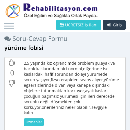
ÜCRETSİZ İş İlanı
Giriş
Soru-Cevap Formu
yürüme fobisi
2,5 yaşında kız öğrencimde problem şu,ayak ve
bacak kaslarından biri normal,diğerinde ise
0
kaslardaki hafif sorundan dolayı yürümede
sorun yaşıyor,fizyoterapiden seans alıyor,yürüme
egzersizlerinde divan veya kanepe dışındaki
objelere tutunmaktan korkuyor,ayak kasları
çocuğun bağımsız yürümesi için ileri derecede
sorunlu değil.düşmekten çok
korkuyor.önerileriniz neler olabilir.sevgiyle
kalın....
Uzmanlar