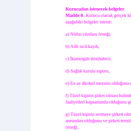
Kurucudan istenecek belgeler
Madde 8-
Kurucu olacak gerçek kiş
aşağıdaki belgeler istenir:
a) Nüfus cüzdanı örneği,
b) Adli sicil kaydı,
c) İkametgah ilmühaberi,
d) Sağlık kurulu raporu,
e) En az ilkokul mezunu olduğuna d
f) Tüzel kişinin şirket olması halind
faaliyetleri kapsamında olduğunu göst
g) Tüzel kişinin sermaye şirketi olm
arasından olduğunu ve şirketi temsil
örneği,