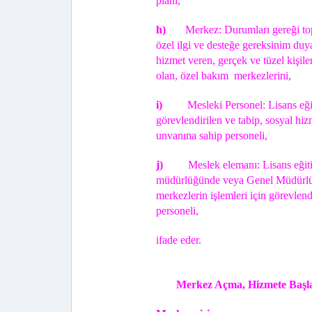
planı,
h)
Merkez: Durumları gereği to
özel ilgi ve desteğe gereksinim duy
hizmet veren, gerçek ve tüzel kişile
olan, özel bakım merkezlerini,
i)
Mesleki Personel: Lisans eğ
görevlendirilen ve tabip, sosyal hi
unvanına sahip personeli,
j)
Meslek elemanı: Lisans eğiti
müdürlüğünde veya Genel Müdürlüğe
merkezlerin işlemleri için görevlendi
personeli,
ifade eder.
Merkez Açma, Hizmete Başla