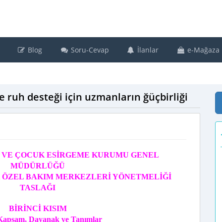
Blog
Soru-Cevap
İlanlar
e-Mağaza
ve ruh desteği için uzmanların ğüçbirliği
 VE ÇOCUK ESİRGEME KURUMU GENEL
MÜDÜRLÜĞÜ
 ÖZEL BAKIM MERKEZLERİ YÖNETMELİĞİ
TASLAĞI
BİRİNCİ KISIM
Kapsam, Dayanak ve Tanımlar