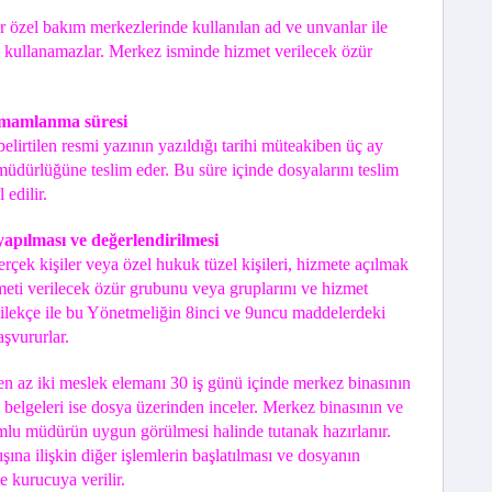
r özel bakım merkezlerinde kullanılan ad ve unvanlar ile
i kullanamazlar. Merkez isminde hizmet verilecek özür
amamlanma süresi
elirtilen resmi yazının yazıldığı tarihi müteakiben üç ay
müdürlüğüne teslim eder. Bu süre içinde dosyalarını teslim
edilir.
pılması ve değerlendirilmesi
çek kişiler veya özel hukuk tüzel kişileri, hizmete açılmak
meti verilecek özür grubunu veya gruplarını ve hizmet
dilekçe ile bu Yönetmeliğin 8inci ve 9uncu maddelerdeki
aşvururlar.
en az iki meslek elemanı 30 iş günü içinde merkez binasının
ve belgeleri ise dosya üzerinden inceler. Merkez binasının ve
lu müdürün uygun görülmesi halinde tutanak hazırlanır.
şına ilişkin diğer işlemlerin başlatılması ve dosyanın
 kurucuya verilir.