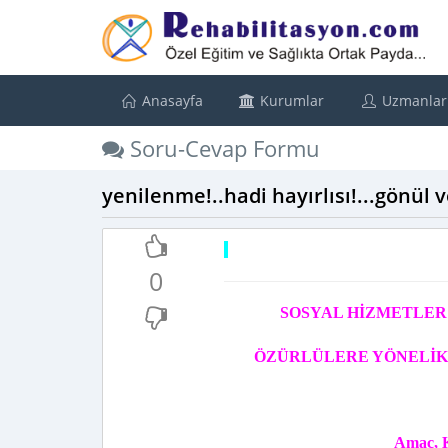
Anasayfa
Kurumlar
Uzmanlar
Soru-Cevap Formu
yenilenme!..hadi hayırlısı!...gönül 
0
SOSYAL HİZMETLER
ÖZÜRLÜLERE YÖNELİK
Amaç, 