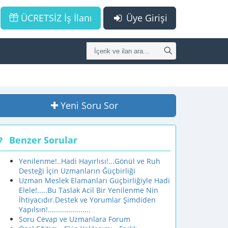
ÜCRETSİZ İş İlanı
Üye Girişi
Yeni Soru Sor
Benzer Sorular
Yenilenme!..Hadi Hayırlısı!...Gönül ve Ruh
Desteği İçin Uzmanların Ğüçbirliği
Uzman Meslek Elamanları Güçbirliğiyle Hadi
Elele!.....Bu Taslak Acil Bir Yenilenme Nin
İhtiyacıdır.Destek ve Yorumlar Şimdiden
Yapılsın!.....................
Soru Cevap ve Uzmanlara Forum