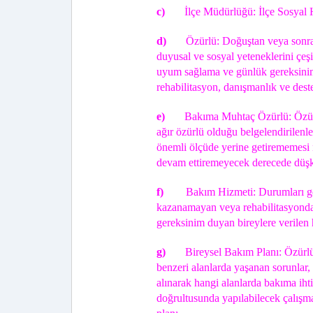
c)
İlçe Müdürlüğü: İlçe Sosyal 
d)
Özürlü: Doğuştan veya sonrad
duyusal ve sosyal yeteneklerini çeş
uyum sağlama ve günlük gereksinim
rehabilitasyon, danışmanlık ve deste
e)
Bakıma Muhtaç Özürlü:
Özür
ağır özürlü olduğu belgelendirilenle
önemli ölçüde yerine getirememesi 
devam ettiremeyecek derecede düşk
f)
Bakım Hizmeti: Durumları ge
kazanamayan veya rehabilitasyondan
gereksinim duyan bireylere verilen 
g)
Bireysel Bakım Planı: Özürlün
benzeri alanlarda yaşanan sorunlar, 
alınarak hangi alanlarda bakıma iht
doğrultusunda yapılabilecek çalışm