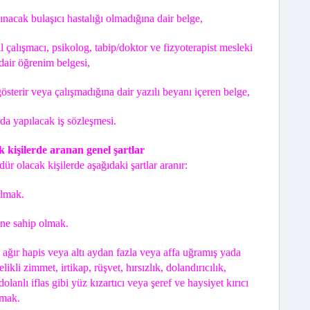
ınacak bulaşıcı hastalığı olmadığına dair belge,
 çalışmacı, psikolog, tabip/doktor ve fizyoterapist mesleki
dair öğrenim belgesi,
österir veya çalışmadığına dair yazılı beyanı içeren belge,
da yapılacak iş sözleşmesi.
kişilerde aranan genel şartlar
 olacak kişilerde aşağıdaki şartlar aranır:
olmak.
ine sahip olmak.
, ağır hapis veya altı aydan fazla veya affa uğramış yada
telikli zimmet, irtikap, rüşvet, hırsızlık, dolandırıcılık,
olanlı iflas gibi yüz kızartıcı veya şeref ve haysiyet kırıcı
amak.