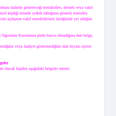
olması halinde göstereceği temsilciden, dernek veya vakıf
zel kişiliği temsile yetkili olduğunu gösterir noterden
ezin açılışının vakıf senedi/dernek tüzüğünde yer aldığını
 Sigortalar Kurumuna pirim borcu olmadığına dair belge,
terdiğine veya faaliyet göstermediğine dair beyanı içeren
geler
lacak kişiden aşağıdaki belgeler istenir: