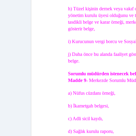
h) Tüzel kişinin dernek veya vakıf 
yönetim kurulu üyesi olduğunu ve tü
tasdikli belge ve karar örneği, merk
gösterir belge,
i) Kurucunun vergi borcu ve Sosyal
j) Daha önce bu alanda faaliyet gös
belge.
Sorumlu müdürden istenecek bel
Madde 9-
Merkezde Sorumlu Müdür o
a) Nüfus cüzdanı örneği,
b) İkametgah belgesi,
c) Adli sicil kaydı,
d) Sağlık kurulu raporu,