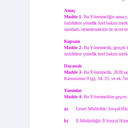
Amaç
Madde 1-
Bu Yönetmeliğin amacı; g
özürlülere yönelik özel bakım merkez
standartı, denetlenmeleri ile ücret te
Kapsam
Madde 2-
Bu Yönetmelik, gerçek kiş
özürlülere yönelik özel bakım merke
Dayanak
Madde 3-
Bu Yönetmelik, 2828 sa
Kanununun 9 (g), 34, 35, ve ek 7in
Tanımlar
Madde 4-
Bu Yönetmelikte geçen;
a)
Genel Müdürlük: Sosyal Hi
b)
İl Müdürlüğü: İl Sosyal Hizm