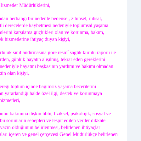
Hizmetler Müdürlüklerini,
an herhangi bir nedenle bedensel, zihinsel, ruhsal,
itli derecelerde kaybetmesi nedeniyle toplumsal yaşama
lerini karşılama güçlükleri olan ve korunma, bakım,
k hizmetlerine ihtiyaç duyan kişiyi,
lülük sınıflandırmasına göre resmî sağlık kurulu raporu ile
rden, günlük hayatın alışılmış, tekrar eden gereklerini
nedeniyle hayatını başkasının yardımı ve bakımı olmadan
ün olan kişiyi,
reği toplum içinde bağımsız yaşama becerilerini
 yararlandığı halde özel ilgi, destek ve korunmaya
hizmetleri,
ün bakımına ilişkin tıbbi, fiziksel, psikolojik, sosyal ve
bu sorunların sebepleri ve tespit edilen veriler dikkate
iyacın olduğunun belirlenmesi, belirlenen ihtiyaçlar
aları içeren ve genel çerçevesi Genel Müdürlükçe belirlenen