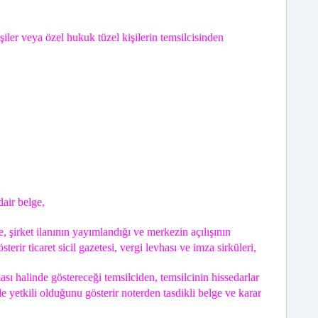
iler veya özel hukuk tüzel kişilerin temsilcisinden
air belge,
e, şirket ilanının yayımlandığı ve merkezin açılışının
erir ticaret sicil gazetesi, vergi levhası ve imza sirküleri,
ası halinde göstereceği temsilciden, temsilcinin hissedarlar
e yetkili olduğunu gösterir noterden tasdikli belge ve karar