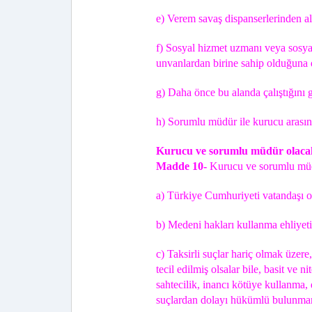
e) Verem savaş dispanserlerinden al
f) Sosyal hizmet uzmanı veya sosyal
unvanlardan birine sahip olduğuna 
g) Daha önce bu alanda çalıştığını g
h) Sorumlu müdür ile kurucu arasın
Kurucu ve sorumlu müdür olacak 
Madde 10-
Kurucu ve sorumlu müdür
a) Türkiye Cumhuriyeti vatandaşı 
b) Medeni hakları kullanma ehliyet
c) Taksirli suçlar hariç olmak üzere
tecil edilmiş olsalar bile, basit ve ni
sahtecilik, inancı kötüye kullanma, d
suçlardan dolayı hükümlü bulunm