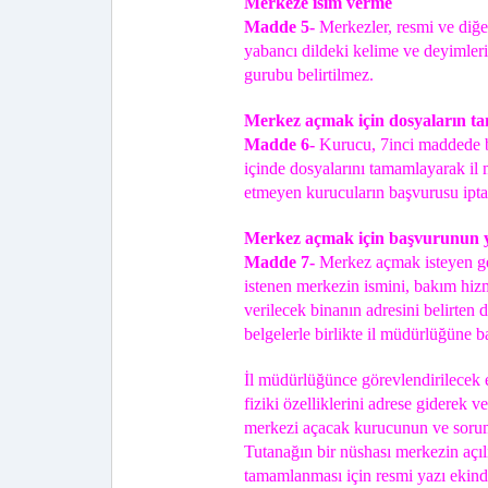
Merkeze isim verme
Madde 5-
Merkezler, resmi ve diğe
yabancı dildeki kelime ve deyimler
gurubu belirtilmez.
Merkez açmak için dosyaların t
Madde 6-
Kurucu, 7inci maddede b
içinde dosyalarını tamamlayarak il 
etmeyen kurucuların başvurusu iptal 
Merkez açmak için başvurunun ya
Madde 7-
Merkez açmak isteyen ger
istenen merkezin ismini, bakım hiz
verilecek binanın adresini belirten 
belgelerle birlikte il müdürlüğüne b
İl müdürlüğünce görevlendirilecek 
fiziki özelliklerini adrese giderek 
merkezi açacak kurucunun ve sorum
Tutanağın bir nüshası merkezin açılı
tamamlanması için resmi yazı ekinde