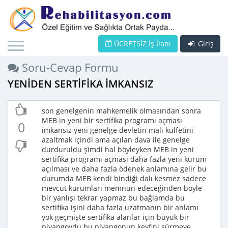
ÜCRETSİZ İş İlanı
Giriş
Soru-Cevap Formu
YENİDEN SERTİFİKA İMKANSIZ
son genelgenin mahkemelik olmasından sonra
MEB in yeni bir sertifika programı açması
0
imkansız yeni genelge devletin mali külfetini
azaltmak içindi ama açılan dava ile genelge
durduruldu şimdi hal böyleyken MEB in yeni
sertifika programı açması daha fazla yeni kurum
açılması ve daha fazla ödenek anlamına gelir bu
durumda MEB kendi bindiği dalı kesmez sadece
mevcut kurumları memnun edeceğinden böyle
bir yanlışı tekrar yapmaz bu bağlamda bu
sertifika işini daha fazla uzatmanın bir anlamı
yok geçmişte sertifika alanlar için büyük bir
piyangoydu bu piyangonun keyfini sürmeye