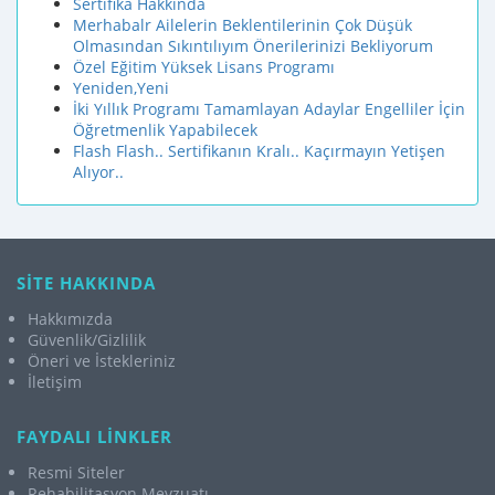
Sertifika Hakkında
Merhabalr Ailelerin Beklentilerinin Çok Düşük
Olmasından Sıkıntılıyım Önerilerinizi Bekliyorum
Özel Eğitim Yüksek Lisans Programı
Yeniden,Yeni
İki Yıllık Programı Tamamlayan Adaylar Engelliler İçin
Öğretmenlik Yapabilecek
Flash Flash.. Sertifikanın Kralı.. Kaçırmayın Yetişen
Alıyor..
SİTE HAKKINDA
Hakkımızda
Güvenlik/Gizlilik
Öneri ve İstekleriniz
İletişim
FAYDALI LİNKLER
Resmi Siteler
Rehabilitasyon Mevzuatı