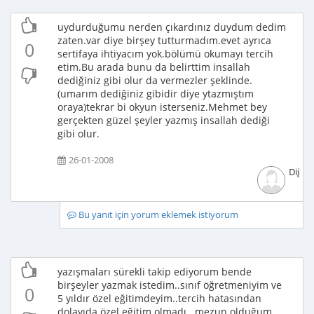
uydurduğumu nerden çıkardınız duydum dedim
zaten.var diye birşey tutturmadım.evet ayrıca
0
sertifaya ihtiyacım yok.bölümü okumayı tercih
etim.Bu arada bunu da belirttim insallah
dediğiniz gibi olur da vermezler şeklinde.
(umarım dediğiniz gibidir diye ytazmıştım
oraya)tekrar bi okyun isterseniz.Mehmet bey
gerçekten güzel şeyler yazmış insallah dediği
gibi olur.
26-01-2008
Diğer
Bu yanıt için yorum eklemek istiyorum
yazışmaları sürekli takip ediyorum bende
birşeyler yazmak istedim..sınıf öğretmeniyim ve
0
5 yıldır özel eğitimdeyim..tercih hatasından
dolayıda özel eğitim olmadı...mezun olduğum