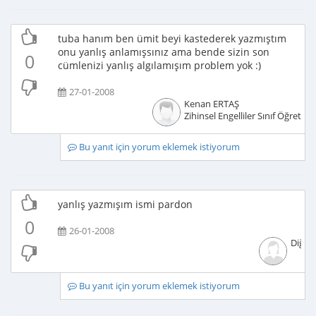
tuba hanım ben ümit beyi kastederek yazmıştım
onu yanlış anlamışsınız ama bende sizin son
0
cümlenizi yanlış algılamışım problem yok :)
27-01-2008
Kenan ERTAŞ
Zihinsel Engelliler Sınıf Öğretme
Bu yanıt için yorum eklemek istiyorum
yanlış yazmışım ismi pardon
0
26-01-2008
Diğer
Bu yanıt için yorum eklemek istiyorum