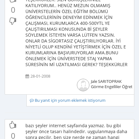
KATILIYORUM.. HENÜZ MEZUN OLMAMIŞ
0
ÜNİVERSTELERİN ÖZEL EĞİTİM BÖLÜMÜ
ÖĞRENCİLERİNİN DENEYİM EDİNMEK İÇİN
ÇALIŞMASI, KURUMLARCA 400-500YTL YE
ÇALIŞTIRILMASI KONUSUNDA Bİ ŞEYLER
SÖYLEMEK İSTEYEN VARSA LÜTFEN YAZSIN.
ONLAR DA SİGORTASIZ ÇALIŞTIRILIYORLAR. İYİ
NİYETLİ OLUP KENDİNİ YETİŞTİRMEK İÇİN ÖZEL E
KURUMLARINA BAŞVURUYORLAR AMA.BUNU
ÖNLEMEK İÇİN ÜNİVERSTEDE STAJ YAPMA
SÜRESİNİN Mİ UZATILMASI GEREK? TEŞEKKÜRLER
28-01-2008
Jale SARITOPRAK
Görme Engelliler Öğretme
Bu yanıt için yorum eklemek istiyorum
bazı şeyler internet sayfaında yazmaz. bu gibi
şeyler önce tasarı halindedir. uygulanmaya daha
0
sonra geçilir. ben size nerde ne zaman hangi