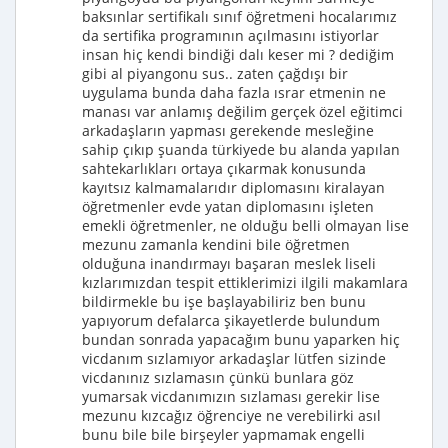
baksınlar sertifikalı sınıf öğretmeni hocalarımız
da sertifika programının açılmasını istiyorlar
insan hiç kendi bindiği dalı keser mi ? dediğim
gibi al piyangonu sus.. zaten çağdışı bir
uygulama bunda daha fazla ısrar etmenin ne
manası var anlamış değilim gerçek özel eğitimci
arkadaşların yapması gerekende mesleğine
sahip çıkıp şuanda türkiyede bu alanda yapılan
sahtekarlıkları ortaya çıkarmak konusunda
kayıtsız kalmamalarıdır diplomasını kiralayan
öğretmenler evde yatan diplomasını işleten
emekli öğretmenler, ne olduğu belli olmayan lise
mezunu zamanla kendini bile öğretmen
olduğuna inandırmayı başaran meslek liseli
kızlarımızdan tespit ettiklerimizi ilgili makamlara
bildirmekle bu işe başlayabiliriz ben bunu
yapıyorum defalarca şikayetlerde bulundum
bundan sonrada yapacağım bunu yaparken hiç
vicdanım sızlamıyor arkadaşlar lütfen sizinde
vicdanınız sızlamasın çünkü bunlara göz
yumarsak vicdanımızın sızlaması gerekir lise
mezunu kızcağız öğrenciye ne verebilirki asıl
bunu bile bile birşeyler yapmamak engelli