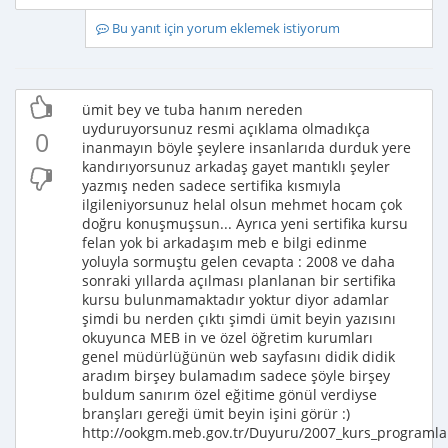
Bu yanıt için yorum eklemek istiyorum
ümit bey ve tuba hanım nereden
uyduruyorsunuz resmi açıklama olmadıkça
0
inanmayın böyle şeylere insanlarıda durduk yere
kandırıyorsunuz arkadaş gayet mantıklı şeyler
yazmış neden sadece sertifika kısmıyla
ilgileniyorsunuz helal olsun mehmet hocam çok
doğru konuşmuşsun... Ayrıca yeni sertifika kursu
felan yok bi arkadaşım meb e bilgi edinme
yoluyla sormuştu gelen cevapta : 2008 ve daha
sonraki yıllarda açılması planlanan bir sertifika
kursu bulunmamaktadır yoktur diyor adamlar
şimdi bu nerden çıktı şimdi ümit beyin yazısını
okuyunca MEB in ve özel öğretim kurumları
genel müdürlüğünün web sayfasını didik didik
aradım birşey bulamadım sadece şöyle birşey
buldum sanırım özel eğitime gönül verdiyse
branşları gereği ümit beyin işini görür :)
http://ookgm.meb.gov.tr/Duyuru/2007_kurs_programlar