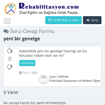
ÜCRETSİZ İş İlanı
Giriş
Soru-Cevap Formu
yeni bir genelge
bakanlıkda yeni bir genelge hazırlığı var.bu
konudan haberi olan var mı?
0
Uzmanlar
14-11-2007
Çetin TARTAN
Psikolojik Danışman ve Rehber Öğretm
0 Yanıt
Bu soruya henüz bir yanıt verilmemiştir.