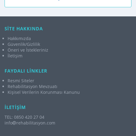
SİTE HAKKINDA
Hakkımızda
Güvenlik/Gizlilik
Öneri ve İstekleriniz
İletişim
FAYDALI LİNKLER
Resmi Siteler
Rehabilitasyon Mevzuatı
Kişisel Verilerin Korunması Kanunu
İLETİŞİM
TEL: 0850 420 27 04
info
rehabilitasyon.com