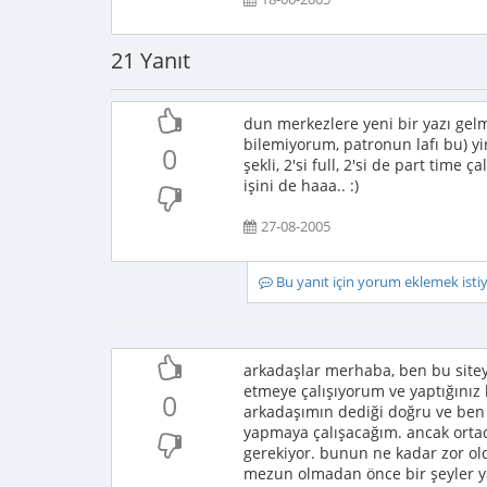
21 Yanıt
dun merkezlere yeni bir yazı gel
bilemiyorum, patronun lafı bu) y
0
şekli, 2'si full, 2'si de part time 
işini de haaa.. :)
27-08-2005
Bu yanıt için yorum eklemek ist
arkadaşlar merhaba, ben bu siteye
etmeye çalışıyorum ve yaptığınız 
0
arkadaşımın dediği doğru ve ben
yapmaya çalışacağım. ancak ortada
gerekiyor. bunun ne kadar zor o
mezun olmadan önce bir şeyler 