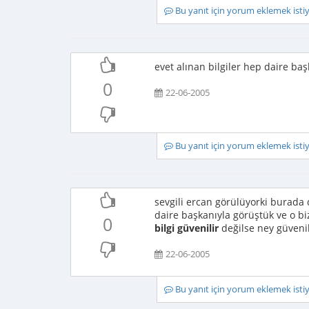
Bu yanıt için yorum eklemek ist
evet alınan bilgiler hep daire baş
0
22-06-2005
Bu yanıt için yorum eklemek ist
sevgili ercan görülüyorki burada d
daire başkanıyla görüştük ve o bi
0
bilgi güvenilir
değilse ney güvenil
22-06-2005
Bu yanıt için yorum eklemek ist