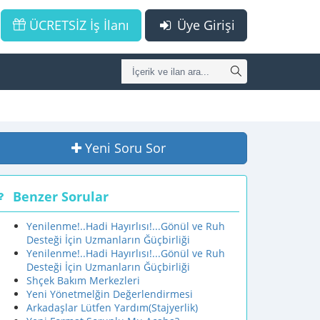
ÜCRETSİZ İş İlanı
Üye Girişi
Yeni Soru Sor
Benzer Sorular
Yenilenme!..Hadi Hayırlısı!...Gönül ve Ruh
Desteği İçin Uzmanların Ğüçbirliği
Yenilenme!..Hadi Hayırlısı!...Gönül ve Ruh
Desteği İçin Uzmanların Ğüçbirliği
Shçek Bakım Merkezleri
Yeni Yönetmelğin Değerlendirmesi
Arkadaşlar Lütfen Yardım(Stajyerlik)