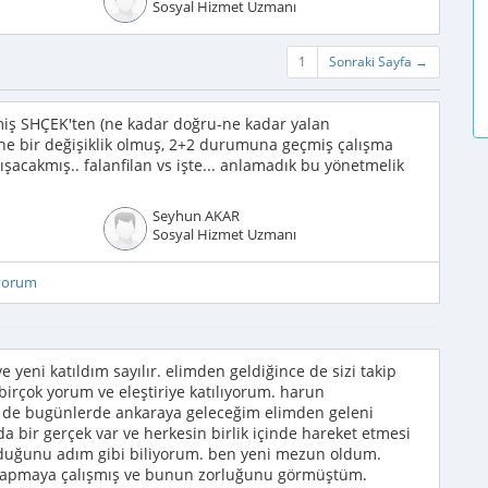
Sosyal Hizmet Uzmanı
1
Sonraki Sayfa →
miş SHÇEK'ten (ne kadar doğru-ne kadar yalan
ine bir değişiklik olmuş, 2+2 durumuna geçmiş çalışma
çalışacakmış.. falanfilan vs işte... anlamadık bu yönetmelik
Seyhun AKAR
Sosyal Hizmet Uzmanı
iyorum
 yeni katıldım sayılır. elimden geldiğince de sizi takip
birçok yorum ve eleştiriye katılıyorum. harun
 de bugünlerde ankaraya geleceğim elimden geleni
 bir gerçek var ve herkesin birlik içinde hareket etmesi
lduğunu adım gibi biliyorum. ben yeni mezun oldum.
yapmaya çalışmış ve bunun zorluğunu görmüştüm.