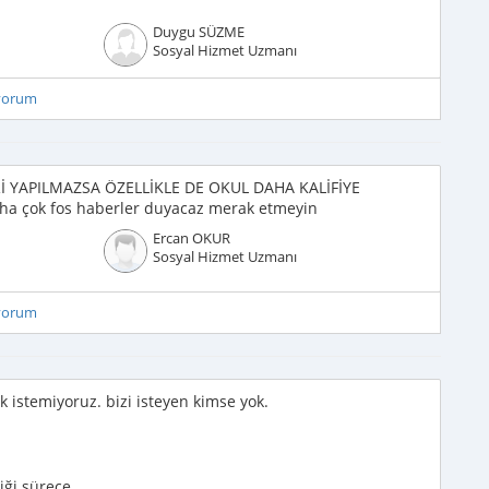
Duygu SÜZME
Sosyal Hizmet Uzmanı
iyorum
PILMAZSA ÖZELLİKLE DE OKUL DAHA KALİFİYE
 çok fos haberler duyacaz merak etmeyin
Ercan OKUR
Sosyal Hizmet Uzmanı
iyorum
 istemiyoruz. bizi isteyen kimse yok.
iği sürece