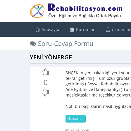
Anasayfa
Kurumlar
Uzmanlar
Soru-Cevap Formu
YENİ YÖNERGE
SHÇEK in yeni çıkardığı yeni yön
tekrar getirmiş. Tüm özür grupla
0
getirilmiş ( Sosyal Rehabilitasyo
Aile Eğitimi ve Danışmanlığı ) T
meslektaşlarıma teşekkür ediyor
Not: bu başlıkların nasıl uygulacağ
Uzmanlar
18-06-2005