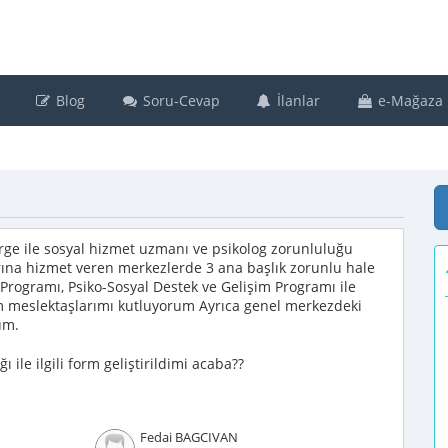
Blog
Soru-Cevap
İlanlar
e-Mağaza
erge ile sosyal hizmet uzmanı ve psikolog zorunluluğu
rına hizmet veren merkezlerde 3 ana başlık zorunlu hale
n Programı, Psiko-Sosyal Destek ve Gelişim Programı ile
üm meslektaşlarımı kutluyorum Ayrıca genel merkezdeki
um.
ı ile ilgili form geliştirildimi acaba??
Fedai BAGCIVAN