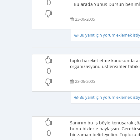
0
Bu arada Yunus Dursun benimle i
23-06-2005
Bu yanıt için yorum eklemek ist
toplu hareket etme konusunda an
organizasyonu üstlensinler tabiki 
0
23-06-2005
Bu yanıt için yorum eklemek ist
Sanırım bu iş böyle konuşarak çöz
bunu bizlerle paylaşsın. Gerekirs
0
bir zaman belirleyelim. Topluca