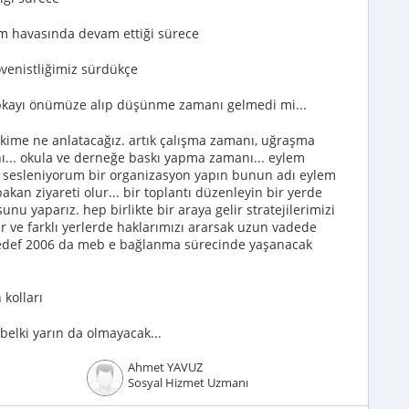
tım havasında devam ettiği sürece
venistliğimiz sürdükçe
 şapkayı önümüze alıp düşünme zamanı gelmedi mi...
 kime ne anlatacağız. artık çalışma zamanı, uğraşma
ı... okula ve derneğe baskı yapma zamanı... eylem
 sesleniyorum bir organizasyon yapın bunun adı eylem
 bakan ziyareti olur... bir toplantı düzenleyin bir yerde
 yaparız. hep birlikte bir araya gelir stratejilerimizi
rir ve farklı yerlerde haklarımızı ararsak uzun vadede
 hedef 2006 da meb e bağlanma sürecinde yaşanacak
kolları
elki yarın da olmayacak...
Ahmet YAVUZ
Sosyal Hizmet Uzmanı