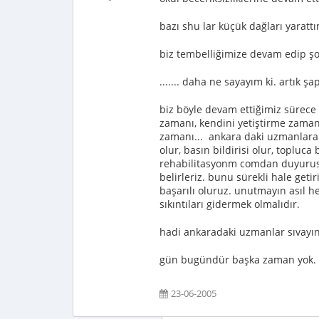
bazı shu lar küçük dağları yarat
biz tembelliğimize devam edip şo
....... daha ne sayayım ki. artık
biz böyle devam ettiğimiz sürece
zamanı, kendini yetiştirme zaman
zamanı... ankara daki uzmanlara
olur, basın bildirisi olur, topluca
rehabilitasyonm comdan duyurusunu
belirleriz. bunu sürekli hale geti
başarılı oluruz. unutmayın asıl
sıkıntıları gidermek olmalıdır.
hadi ankaradaki uzmanlar sıvayın 
gün bugündür başka zaman yok. b
23-06-2005