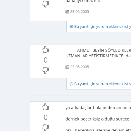
daha iyi olmazmı?
23-06-2005
Bu yanıt için yorum eklemek ist
AHMET BEYİN SÖYLEDİKLERİ YA
UZMANLAR YETİŞTİRMEDİKÇE daha
0
23-06-2005
Bu yanıt için yorum eklemek ist
ya arkadaşlar hala neden anlamak
0
dernek beceriksiz olduğu sürece
okul beceriksizliklerine devam ett