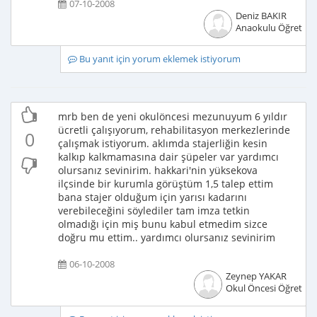
07-10-2008
Deniz BAKIR
Anaokulu Öğretme
Bu yanıt için yorum eklemek istiyorum
mrb ben de yeni okulöncesi mezunuyum 6 yıldır
ücretli çalışıyorum, rehabilitasyon merkezlerinde
0
çalışmak istiyorum. aklımda stajerliğin kesin
kalkıp kalkmamasına dair şüpeler var yardımcı
olursanız sevinirim. hakkari'nin yüksekova
ilçsinde bir kurumla görüştüm 1,5 talep ettim
bana stajer olduğum için yarısı kadarını
verebileceğini söylediler tam imza tetkin
olmadığı için miş bunu kabul etmedim sizce
doğru mu ettim.. yardımcı olursanız sevinirim
06-10-2008
Zeynep YAKAR
Okul Öncesi Öğretme