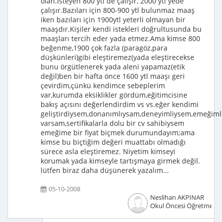
olan.İsteyen 800 ytl de çalışır, 2000 ytl yede
çalışır.Bazıları için 800-900 ytl bulunmaz maaş
iken bazıları için 1900ytl yeterli olmayan bir
maaşdır.Kişiler kendi istekleri doğrultusunda bu
maaşları tercih eder yada etmez.Ama kimse 800
beğenme,1900 çok fazla (paragöz,para
düşkünleri)gibi eleştiremez(yada eleştirecekse
bunu örgütlenerek yada aleni yapamaz(etik
değil)ben bir hafta önce 1600 ytl maaşı geri
çevirdim,çünkü kendimce sebeplerim
var,kurumda eksiklikler gördüm,eğitimcisine
bakış açısını değerlendirdim vs vs.eğer kendimi
geliştirdiysem,donanımlıysam,deneyimliysem,emeğiml
varsam,sertifikalarla dolu bir cv sahibiysem
emeğime bir fiyat biçmek durumundayım;ama
kimse bu biçtiğim değeri muattabı olmadığı
sürece asla eleştiremez. Niyetim kimseyi
korumak yada kimseyle tartışmaya girmek değil.
lütfen biraz daha düşünerek yazalım...
05-10-2008
Neslihan AKPINAR
Okul Öncesi Öğretmeni