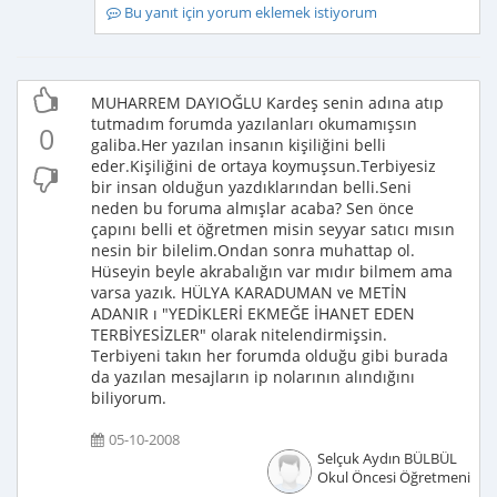
Bu yanıt için yorum eklemek istiyorum
MUHARREM DAYIOĞLU Kardeş senin adına atıp
tutmadım forumda yazılanları okumamışsın
0
galiba.Her yazılan insanın kişiliğini belli
eder.Kişiliğini de ortaya koymuşsun.Terbiyesiz
bir insan olduğun yazdıklarından belli.Seni
neden bu foruma almışlar acaba? Sen önce
çapını belli et öğretmen misin seyyar satıcı mısın
nesin bir bilelim.Ondan sonra muhattap ol.
Hüseyin beyle akrabalığın var mıdır bilmem ama
varsa yazık. HÜLYA KARADUMAN ve METİN
ADANIR ı "YEDİKLERİ EKMEĞE İHANET EDEN
TERBİYESİZLER" olarak nitelendirmişsin.
Terbiyeni takın her forumda olduğu gibi burada
da yazılan mesajların ip nolarının alındığını
biliyorum.
05-10-2008
Selçuk Aydın BÜLBÜL
Okul Öncesi Öğretmeni