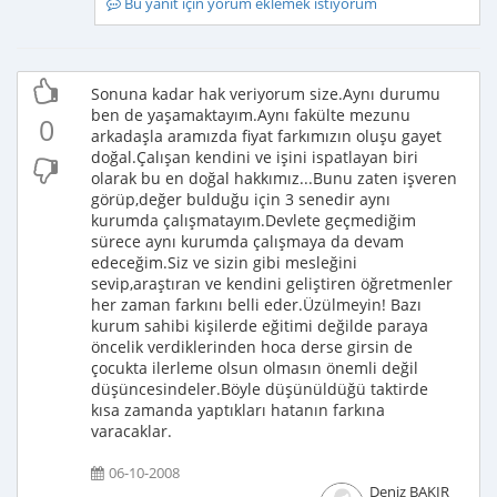
Bu yanıt için yorum eklemek istiyorum
Sonuna kadar hak veriyorum size.Aynı durumu
ben de yaşamaktayım.Aynı fakülte mezunu
0
arkadaşla aramızda fiyat farkımızın oluşu gayet
doğal.Çalışan kendini ve işini ispatlayan biri
olarak bu en doğal hakkımız...Bunu zaten işveren
görüp,değer bulduğu için 3 senedir aynı
kurumda çalışmatayım.Devlete geçmediğim
sürece aynı kurumda çalışmaya da devam
edeceğim.Siz ve sizin gibi mesleğini
sevip,araştıran ve kendini geliştiren öğretmenler
her zaman farkını belli eder.Üzülmeyin! Bazı
kurum sahibi kişilerde eğitimi değilde paraya
öncelik verdiklerinden hoca derse girsin de
çocukta ilerleme olsun olmasın önemli değil
düşüncesindeler.Böyle düşünüldüğü taktirde
kısa zamanda yaptıkları hatanın farkına
varacaklar.
06-10-2008
Deniz BAKIR