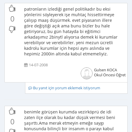
patronların izlediği genel politikadır bu eksi
yönlerini söyleyerek işe muhtaç hissettirmeye
0
çalışıp maaş düşürmek. evet piyasanın illere
göre değiştiği açık ama bunu bizler bu hale
getiriyoruz, bu gün hatayda bi eğitimci
arkadaşımız 2binytl alıyorsa demek ki kurumlar
verebiliyor ve verebilirler. yeni mezun ücretli
kadrolu kurumlar için hepsi aynı aslında ve
hepimiz 2000in altında kabul etmemeliyiz.
14-07-2008
Gulsen KOCA
Okul Öncesi Öğretme
Bu yanıt için yorum eklemek istiyorum
benimle görüşen kurumda vezirköprü de idi
zaten ilçe olarak bu kadar düşük vermesi beni
0
şaşırttı.Ama merak etmeyin emeğe saygı
konusunda bilinçli bir insanım o parayı kabul