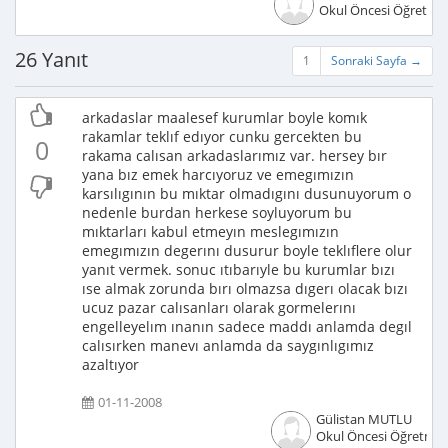
Okul Öncesi Öğretme
26 Yanıt
1
Sonraki Sayfa →
arkadaslar maalesef kurumlar boyle komık
rakamlar teklıf edıyor cunku gercekten bu
0
rakama calısan arkadaslarımız var. hersey bır
yana bız emek harcıyoruz ve emegımızın
karsılıgının bu mıktar olmadıgını dusunuyorum o
nedenle burdan herkese soyluyorum bu
mıktarları kabul etmeyın meslegımızın
emegımızın degerını dusurur boyle teklıflere olur
yanıt vermek. sonuc ıtıbarıyle bu kurumlar bızı
ıse almak zorunda bırı olmazsa dıgerı olacak bızı
ucuz pazar calısanları olarak gormelerını
engelleyelım ınanın sadece maddı anlamda degıl
calısırken manevı anlamda da saygınlıgımız
azaltıyor
01-11-2008
Gülistan MUTLU
Okul Öncesi Öğretmen