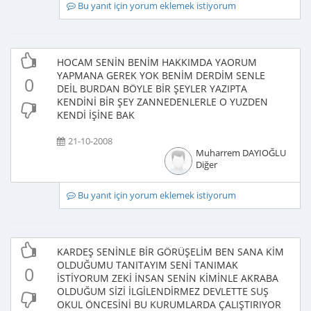
Bu yanıt için yorum eklemek istiyorum
HOCAM SENİN BENİM HAKKIMDA YAORUM
YAPMANA GEREK YOK BENİM DERDİM SENLE
0
DEİL BURDAN BÖYLE BİR ŞEYLER YAZIPTA
KENDİNİ BİR ŞEY ZANNEDENLERLE O YUZDEN
KENDİ İŞİNE BAK
21-10-2008
Muharrem DAYIOĞLU
Diğer
Bu yanıt için yorum eklemek istiyorum
KARDEŞ SENİNLE BİR GÖRÜŞELİM BEN SANA KİM
OLDUĞUMU TANITAYIM SENİ TANIMAK
0
İSTİYORUM ZEKİ İNSAN SENİN KİMİNLE AKRABA
OLDUĞUM SİZİ İLGİLENDİRMEZ DEVLETTE SUŞ
OKUL ÖNCESİNİ BU KURUMLARDA ÇALIŞTIRIYOR