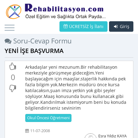
ÜCRETSİZ İş İlanı
Giriş
Soru-Cevap Formu
YENİ İŞE BAŞVURMA
Arkadaşlar yeni mezunum.Bir rehabilitasyon
merkeziyle görüşmeye gideceğim.Yeni
0
başlayacağım için maaşlar,stajerlik hakkında pek
fazla bilgim yok.Merkezin müdürü önce kursa
katılacaksın,şuan imza yetkin yok gibi şeyler
söylüyor.Maaş konusunda bunu kullanacak gibi
geliyor.Kandırılmak istemiyorum beni bu konuda
bilgilendirirseniz sevinirim
Okul Öncesi Öğretmeni
11-07-2008
Esra Yıldız KAYA