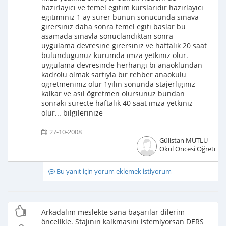
hazırlayıcı ve temel egıtım kurslarıdır hazırlayıcı
egıtımınız 1 ay surer bunun sonucunda sınava
gırersınız daha sonra temel egıtı baslar bu
asamada sınavla sonuclandıktan sonra
uygulama devresıne gırersınız ve haftalık 20 saat
bulundugunuz kurumda ımza yetkınız olur.
uygulama devresınde herhangı bı anaoklundan
kadrolu olmak sartıyla bır rehber anaokulu
ögretmenınız olur 1yılın sonunda stajerlıgınız
kalkar ve asıl ögretmen olursunuz bundan
sonrakı surecte haftalık 40 saat ımza yetkınız
olur... bılgılerınıze
27-10-2008
Gülistan MUTLU
Okul Öncesi Öğretmen
Bu yanıt için yorum eklemek istiyorum
Arkadalım meslekte sana başarılar dilerim
öncelikle. Stajının kalkmasını istemiyorsan DERS