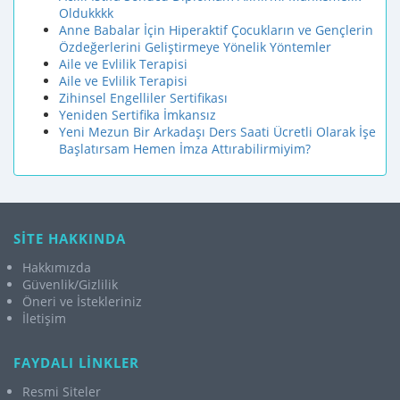
Oldukkkk
Anne Babalar İçin Hiperaktif Çocukların ve Gençlerin
Özdeğerlerini Geliştirmeye Yönelik Yöntemler
Aile ve Evlilik Terapisi
Aile ve Evlilik Terapisi
Zihinsel Engelliler Sertifikası
Yeniden Sertifika İmkansız
Yeni Mezun Bir Arkadaşı Ders Saati Ücretli Olarak İşe
Başlatırsam Hemen İmza Attırabilirmiyim?
SİTE HAKKINDA
Hakkımızda
Güvenlik/Gizlilik
Öneri ve İstekleriniz
İletişim
FAYDALI LİNKLER
Resmi Siteler