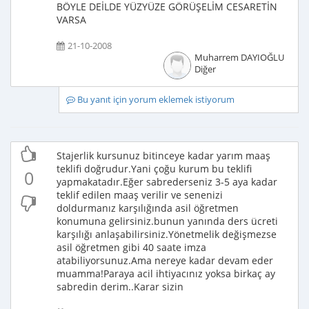
BÖYLE DEİLDE YÜZYÜZE GÖRÜŞELİM CESARETİN
VARSA
21-10-2008
Muharrem DAYIOĞLU
Diğer
Bu yanıt için yorum eklemek istiyorum
Stajerlik kursunuz bitinceye kadar yarım maaş
teklifi doğrudur.Yani çoğu kurum bu teklifi
0
yapmakatadır.Eğer sabrederseniz 3-5 aya kadar
teklif edilen maaş verilir ve senenizi
doldurmanız karşılığında asil öğretmen
konumuna gelirsiniz.bunun yanında ders ücreti
karşılığı anlaşabilirsiniz.Yönetmelik değişmezse
asil öğretmen gibi 40 saate imza
atabiliyorsunuz.Ama nereye kadar devam eder
muamma!Paraya acil ihtiyacınız yoksa birkaç ay
sabredin derim..Karar sizin