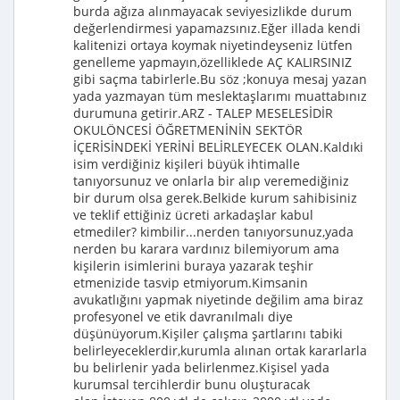
burda ağıza alınmayacak seviyesizlikde durum
değerlendirmesi yapamazsınız.Eğer illada kendi
kalitenizi ortaya koymak niyetindeyseniz lütfen
genelleme yapmayın,özelliklede AÇ KALIRSINIZ
gibi saçma tabirlerle.Bu söz ;konuya mesaj yazan
yada yazmayan tüm meslektaşlarımı muattabınız
durumuna getirir.ARZ - TALEP MESELESİDİR
OKULÖNCESİ ÖĞRETMENİNİN SEKTÖR
İÇERİSİNDEKİ YERİNİ BELİRLEYECEK OLAN.Kaldıki
isim verdiğiniz kişileri büyük ihtimalle
tanıyorsunuz ve onlarla bir alıp veremediğiniz
bir durum olsa gerek.Belkide kurum sahibisiniz
ve teklif ettiğiniz ücreti arkadaşlar kabul
etmediler? kimbilir...nerden tanıyorsunuz,yada
nerden bu karara vardınız bilemiyorum ama
kişilerin isimlerini buraya yazarak teşhir
etmenizide tasvip etmiyorum.Kimsanin
avukatlığını yapmak niyetinde değilim ama biraz
profesyonel ve etik davranılmalı diye
düşünüyorum.Kişiler çalışma şartlarını tabiki
belirleyeceklerdir,kurumla alınan ortak kararlarla
bu belirlenir yada belirlenmez.Kişisel yada
kurumsal tercihlerdir bunu oluşturacak