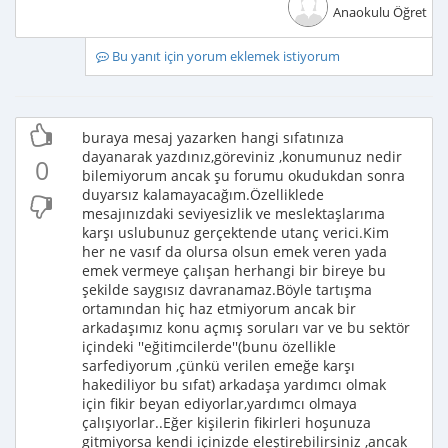
Anaokulu Öğretme
Bu yanıt için yorum eklemek istiyorum
buraya mesaj yazarken hangi sıfatınıza
dayanarak yazdınız,göreviniz ,konumunuz nedir
0
bilemiyorum ancak şu forumu okudukdan sonra
duyarsız kalamayacağım.Özelliklede
mesajınızdaki seviyesizlik ve meslektaşlarıma
karşı uslubunuz gerçektende utanç verici.Kim
her ne vasıf da olursa olsun emek veren yada
emek vermeye çalışan herhangi bir bireye bu
şekilde saygısız davranamaz.Böyle tartışma
ortamından hiç haz etmiyorum ancak bir
arkadaşımız konu açmış soruları var ve bu sektör
içindeki ''eğitimcilerde''(bunu özellikle
sarfediyorum ,çünkü verilen emeğe karşı
hakediliyor bu sıfat) arkadaşa yardımcı olmak
için fikir beyan ediyorlar,yardımcı olmaya
çalışıyorlar..Eğer kişilerin fikirleri hoşunuza
gitmiyorsa kendi içinizde eleştirebilirsiniz ,ancak