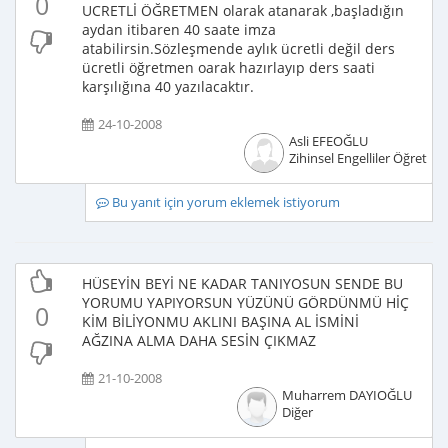
0
UCRETLİ ÖĞRETMEN olarak atanarak ,başladığın
aydan itibaren 40 saate imza
atabilirsin.Sözleşmende aylık ücretli değil ders
ücretli öğretmen oarak hazırlayıp ders saati
karşılığına 40 yazılacaktır.
24-10-2008
Asli EFEOĞLU
Zihinsel Engelliler Öğretme
Bu yanıt için yorum eklemek istiyorum
HÜSEYİN BEYİ NE KADAR TANIYOSUN SENDE BU
YORUMU YAPIYORSUN YÜZÜNÜ GÖRDÜNMÜ HİÇ
0
KİM BİLİYONMU AKLINI BAŞINA AL İSMİNİ
AĞZINA ALMA DAHA SESİN ÇIKMAZ
21-10-2008
Muharrem DAYIOĞLU
Diğer