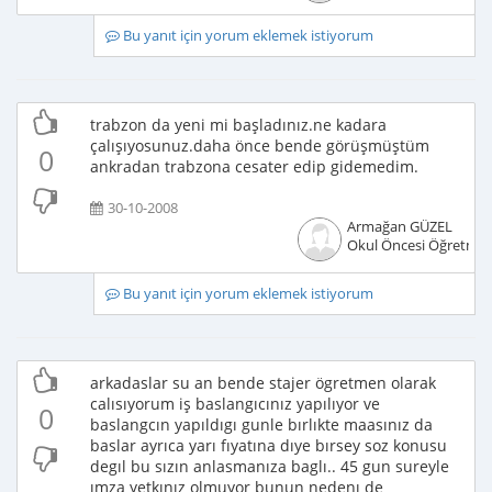
Bu yanıt için yorum eklemek istiyorum
trabzon da yeni mi başladınız.ne kadara
çalışıyosunuz.daha önce bende görüşmüştüm
0
ankradan trabzona cesater edip gidemedim.
30-10-2008
Armağan GÜZEL
Okul Öncesi Öğretmen
Bu yanıt için yorum eklemek istiyorum
arkadaslar su an bende stajer ögretmen olarak
calısıyorum iş baslangıcınız yapılıyor ve
0
baslangcın yapıldıgı gunle bırlıkte maasınız da
baslar ayrıca yarı fıyatına dıye bırsey soz konusu
degıl bu sızın anlasmanıza baglı.. 45 gun sureyle
ımza yetkınız olmuyor bunun nedenı de