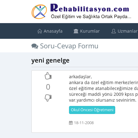
Anasayfa
Kurumlar
Uzmanlar
Soru-Cevap Formu
yeni genelge
arkadaşlar,
ankara da özel eğitim merkezleri
0
özel eğitime atanabileceğimize da
süreceği maddi yönü 2009 kpss pua
var.yardımcı olursanız sevinirim.
Okul Öncesi Öğretmeni
18-11-2008