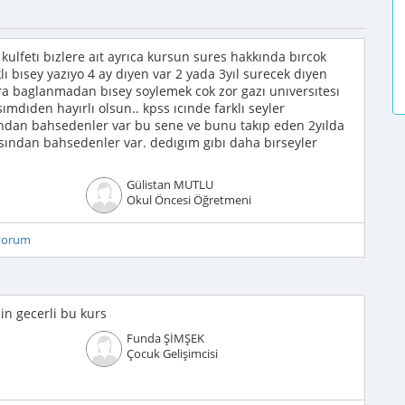
ulfetı bızlere aıt ayrıca kursun sures hakkında bırcok
lı bısey yazıyo 4 ay dıyen var 2 yada 3yıl surecek dıyen
ra baglanmadan bısey soylemek cok zor gazı unıversıtesı
sımdıden hayırlı olsun.. kpss ıcınde farklı seyler
ından bahsedenler var bu sene ve bunu takıp eden 2yılda
sından bahsedenler var. dedıgım gıbı daha bırseyler
Gülistan MUTLU
Okul Öncesi Öğretmeni
iyorum
in gecerli bu kurs
Funda ŞİMŞEK
Çocuk Gelişimcisi