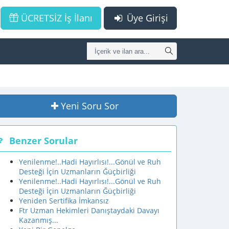
ÜCRETSİZ İş İlanı
Üye Girişi
Yeni Soru Sor
Benzer Sorular
Yenilenme!..Hadi Hayırlısı!...Gönül ve Ruh
Desteği İçin Uzmanların Ğüçbirliği
Yenilenme!..Hadi Hayırlısı!...Gönül ve Ruh
Desteği İçin Uzmanların Ğüçbirliği
Yeniden Sertifika İmkansız
Ftr Uzman Hekimleri Danıştaydaki Davayı
Kazanmış...