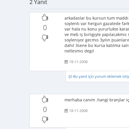
2 Yanıt
arkadaslar bu kursun tum maddı k
soylentı var hergun gazatede fark
0
var hala nu konu yururlukte kara
ve meb iş bırlıgıyle yapılacakmıs 
soylenıyor gecmıs 3yılın puanlar
dahıl 3sene bu kursa katılma san
netlesmıs degıl
18-11-2008
Bu yanıt için yorum eklemek ist
merhaba canım .hangi branjlar iç
0
18-11-2008