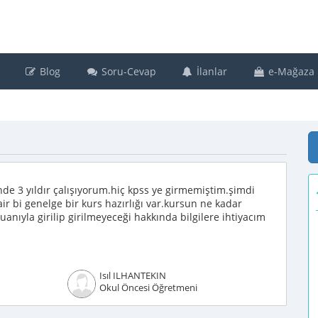
Blog
Soru-Cevap
İlanlar
e-Mağaza
nde 3 yıldır çalışıyorum.hiç kpss ye girmemiştim.şimdi
ir bi genelge bir kurs hazırlığı var.kursun ne kadar
nıyla girilip girilmeyeceği hakkında bilgilere ihtiyacım
Isıl ILHANTEKIN
Okul Öncesi Öğretmeni