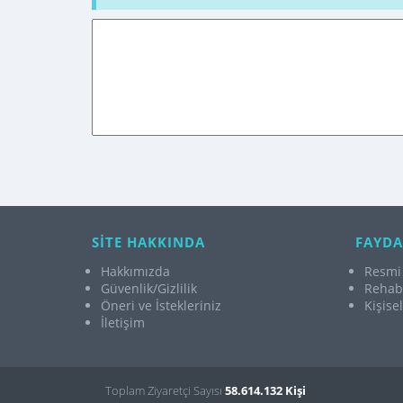
SİTE HAKKINDA
FAYDA
Hakkımızda
Resmi 
Güvenlik/Gizlilik
Rehabi
Öneri ve İstekleriniz
Kişise
İletişim
Toplam Ziyaretçi Sayısı
58.614.132 Kişi