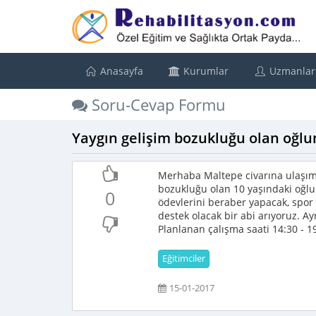
Anasayfa
Kurumlar
Uzmanlar
Soru-Cevap Formu
Yaygın gelişim bozukluğu olan oğlu
Merhaba Maltepe civarına ulaşımı 
bozukluğu olan 10 yaşındaki oğlum
0
ödevlerini beraber yapacak, spor
destek olacak bir abi arıyoruz. A
Planlanan çalışma saati 14:30 - 19.
Eğitimciler
15-01-2017