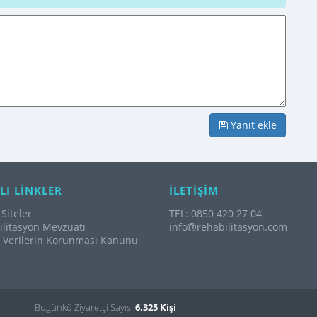
Yanıt ekle
LI LİNKLER
İLETİŞİM
Siteler
TEL: 0850 420 27 04
litasyon Mevzuatı
info
rehabilitasyon.com
l Verilerin Korunması Kanunu
Bugünkü Ziyaretçi Sayısı
6.325 Kişi