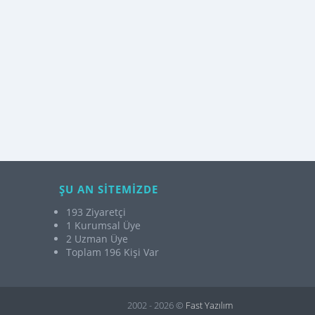
ŞU AN SİTEMİZDE
193 Ziyaretçi
1 Kurumsal Üye
2 Uzman Üye
Toplam 196 Kişi Var
2002 - 2026 ©
Fast Yazılım