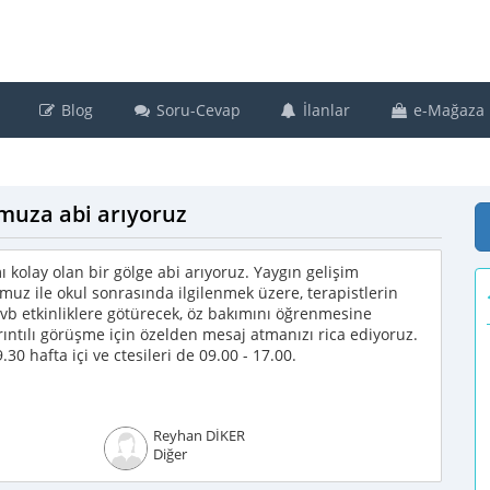
Blog
Soru-Cevap
İlanlar
e-Mağaza
muza abi arıyoruz
kolay olan bir gölge abi arıyoruz. Yaygın gelişim
uz ile okul sonrasında ilgilenmek üzere, terapistlerin
 vb etkinliklere götürecek, öz bakımını öğrenmesine
yrıntılı görüşme için özelden mesaj atmanızı rica ediyoruz.
30 hafta içi ve ctesileri de 09.00 - 17.00.
Reyhan DİKER
Diğer