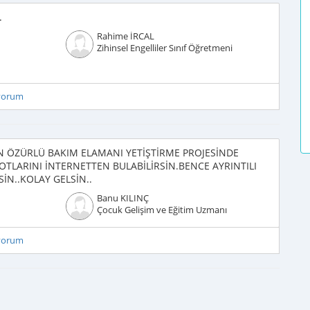
.
Rahime İRCAL
Zihinsel Engelliler Sınıf Öğretmeni
iyorum
İN ÖZÜRLÜ BAKIM ELAMANI YETİŞTİRME PROJESİNDE
OTLARINI İNTERNETTEN BULABİLİRSİN.BENCE AYRINTILI
İN..KOLAY GELSİN..
Banu KILINÇ
Çocuk Gelişim ve Eğitim Uzmanı
iyorum