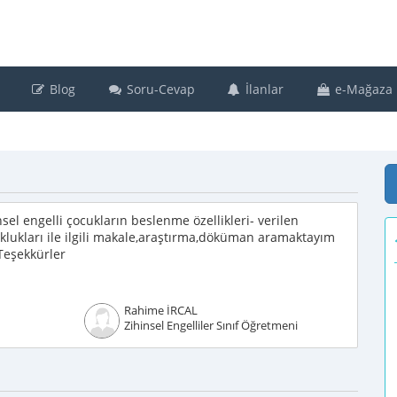
Blog
Soru-Cevap
İlanlar
e-Mağaza
sel engelli çocukların beslenme özellikleri- verilen
lukları ile ilgili makale,araştırma,döküman aramaktayım
Teşekkürler
Rahime İRCAL
Zihinsel Engelliler Sınıf Öğretmeni