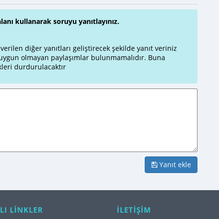
alanı kullanarak soruyu yanıtlayınız.
rilen diğer yanıtları geliştirecek şekilde yanıt veriniz
a uygun olmayan paylaşımlar bulunmamalıdır. Buna
leri durdurulacaktır
Yanıt ekle
LI LİNKLER
İLETİŞİM