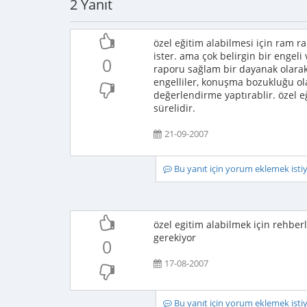
2 Yanıt
özel eğitim alabilmesi için ram r
ister. ama çok belirgin bir engeli
0
raporu sağlam bir dayanak olarak i
engelliler, konuşma bozukluğu ol
değerlendirme yaptırablir. özel eğ
sürelidir.
21-09-2007
Bu yanıt için yorum eklemek ist
özel egitim alabilmek için rehbe
gerekiyor
0
17-08-2007
Bu yanıt için yorum eklemek ist