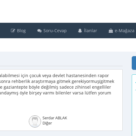
Blog
Soru-Cevap
İlanlar
e-Mağaza
 alabilmesi için çocuk veya devlet hastanesinden rapor
sonra rehberlik araştırmaya gitmek gerekiyormuş(gitmek
 gaziantepte böyle değilmiş sadece zihinsel engelliler
undaymış öyle birşey varmı bilenler varsa lütfen yorum
Serdar ABLAK
Diğer