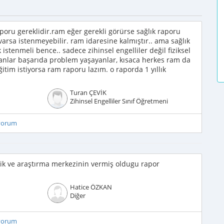
aporu gereklidir.ram eğer gerekli görürse sağlık raporu
 varsa istenmeyebilir. ram idaresine kalmıştır.. ama sağlık
stenmeli bence.. sadece zihinsel engelliler değil fiziksel
anlar başarıda problem yaşayanlar, kısaca herkes ram da
itim istiyorsa ram raporu lazım. o raporda 1 yıllık
Turan ÇEVİK
Zihinsel Engelliler Sınıf Öğretmeni
iyorum
rlik ve araştırma merkezinin vermiş oldugu rapor
Hatice ÖZKAN
Diğer
iyorum