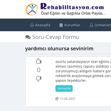
Anasayfa
Kurumlar
Uzmanlar
Soru-Cevap Formu
yardımcı olunursa sevinirim
özürlü vatandaşların özel eğitim
alması lazımmış raporu aldıktan 
0
zorunluymuş) aldıgım habere göre
rehberlik araştırmaya gitmek zor
yapsın teşekkürler.
Uzmanlar
15-08-2007