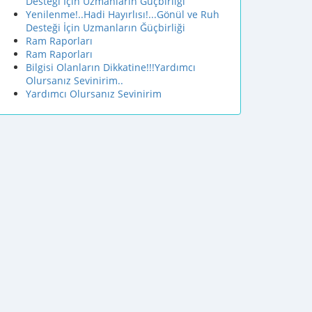
Desteği İçin Uzmanların Ğüçbirliği
Yenilenme!..Hadi Hayırlısı!...Gönül ve Ruh
Desteği İçin Uzmanların Ğüçbirliği
Ram Raporları
Ram Raporları
Bilgisi Olanların Dikkatine!!!Yardımcı
Olursanız Sevinirim..
Yardımcı Olursanız Sevinirim