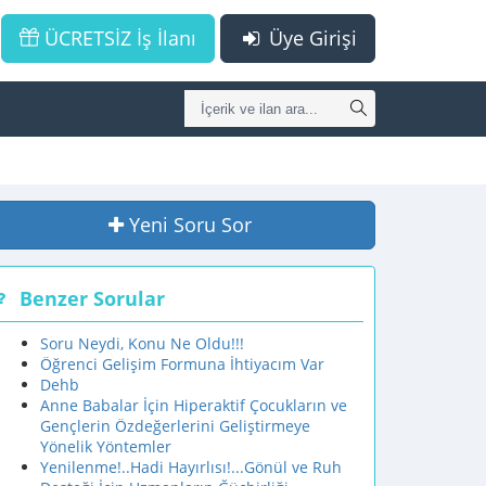
ÜCRETSİZ İş İlanı
Üye Girişi
Yeni Soru Sor
Benzer Sorular
Soru Neydi, Konu Ne Oldu!!!
Öğrenci Gelişim Formuna İhtiyacım Var
Dehb
Anne Babalar İçin Hiperaktif Çocukların ve
Gençlerin Özdeğerlerini Geliştirmeye
Yönelik Yöntemler
Yenilenme!..Hadi Hayırlısı!...Gönül ve Ruh