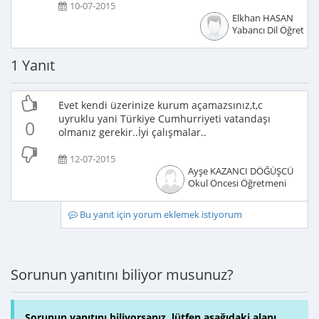
10-07-2015
Elkhan HASAN
Yabancı Dil Öğretme
1 Yanıt
Evet kendi üzerinize kurum açamazsınız,t,c
uyruklu yani Türkiye Cumhurriyeti vatandaşı
0
olmanız gerekir..İyi çalışmalar..
12-07-2015
Ayşe KAZANCI DÖĞÜŞCÜ
Okul Öncesi Öğretmeni
Bu yanıt için yorum eklemek istiyorum
Sorunun yanıtını biliyor musunuz?
Sorunun yanıtını biliyorsanız, lütfen aşağıdaki alanı