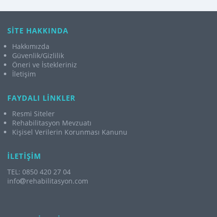
SİTE HAKKINDA
Hakkımızda
Güvenlik/Gizlilik
Öneri ve İstekleriniz
İletişim
FAYDALI LİNKLER
Resmi Siteler
Rehabilitasyon Mevzuatı
Kişisel Verilerin Korunması Kanunu
İLETİŞİM
TEL: 0850 420 27 04
info
rehabilitasyon.com