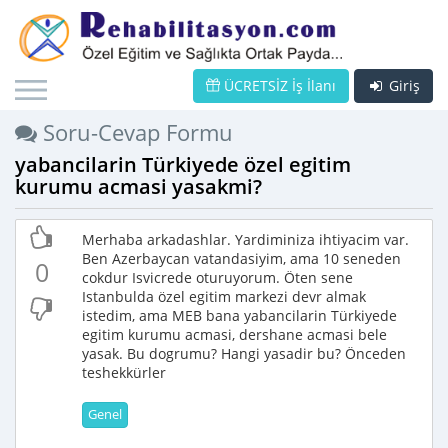
ÜCRETSİZ İş İlanı
Giriş
Soru-Cevap Formu
yabancilarin Türkiyede özel egitim
kurumu acmasi yasakmi?
Merhaba arkadashlar. Yardiminiza ihtiyacim var.
Ben Azerbaycan vatandasiyim, ama 10 seneden
0
cokdur Isvicrede oturuyorum. Öten sene
Istanbulda özel egitim markezi devr almak
istedim, ama MEB bana yabancilarin Türkiyede
egitim kurumu acmasi, dershane acmasi bele
yasak. Bu dogrumu? Hangi yasadir bu? Önceden
teshekkürler
Genel