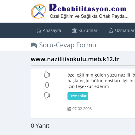
Anasayfa
Kurumlar
Uzmanlar
Soru-Cevap Formu
www.nazilliisokulu.meb.k12.tr
özel eğitimin gülen yüzü nazilli i
başlamıştır.bütün dostları ilgis
0
için teşekkür ederim
Uzmanlar
07-02-2008
0 Yanıt