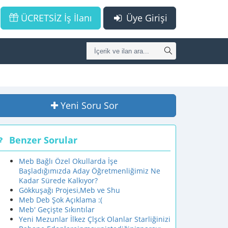
ÜCRETSİZ İş İlanı
Üye Girişi
Yeni Soru Sor
Benzer Sorular
Meb Bağlı Özel Okullarda İşe
Başladığımızda Aday Öğretmenliğimiz Ne
Kadar Sürede Kalkıyor?
Gökkuşağı Projesi,Meb ve Shu
Meb Deb Şok Açıklama :(
Meb' Geçişte Sıkıntılar
Yeni Mezunlar İlkez Çlşck Olanlar Starliğinizi