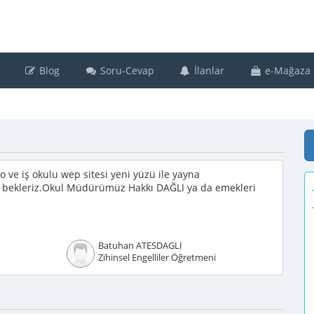
Blog
Soru-Cevap
İlanlar
e-Mağaza
öo ve iş okulu wep sitesi yeni yüzü ile yayna
ini bekleriz.Okul Müdürümüz Hakkı DAĞLI ya da emekleri
Batuhan ATESDAGLİ
Zihinsel Engelliler Öğretmeni