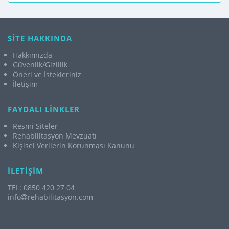
SİTE HAKKINDA
Hakkımızda
Güvenlik/Gizlilik
Öneri ve İstekleriniz
İletişim
FAYDALI LİNKLER
Resmi Siteler
Rehabilitasyon Mevzuatı
Kişisel Verilerin Korunması Kanunu
İLETİŞİM
TEL: 0850 420 27 04
info
rehabilitasyon.com