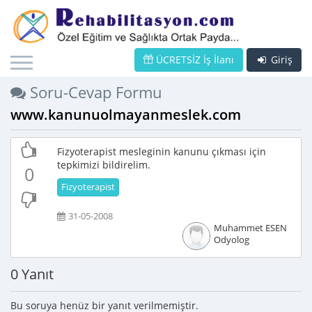
ÜCRETSİZ İş İlanı
Giriş
Soru-Cevap Formu
www.kanunuolmayanmeslek.com
Fizyoterapist mesleginin kanunu çıkması için
tepkimizi bildirelim.
0
Fizyoterapist
31-05-2008
Muhammet ESEN
Odyolog
0 Yanıt
Bu soruya henüz bir yanıt verilmemiştir.