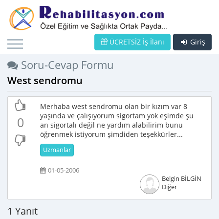
ÜCRETSİZ İş İlanı
Giriş
Soru-Cevap Formu
West sendromu
Merhaba west sendromu olan bir kızım var 8
yaşında ve çalışıyorum sigortam yok eşimde şu
0
an sigortalı değil ne yardım alabilirim bunu
öğrenmek istiyorum şimdiden teşekkürler...
Uzmanlar
01-05-2006
Belgin BİLGİN
Diğer
1 Yanıt