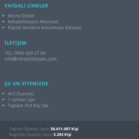
FAYDALI LİNKLER
Resmi Siteler
Rehabilitasyon Mevzuatı
Kişisel Verilerin Korunması Kanunu
İLETİŞİM
TEL: 0850 420 27 04
info
rehabilitasyon.com
ŞU AN SİTEMİZDE
413 Ziyaretçi
1 Uzman Üye
Toplam 414 Kişi Var
Toplam Ziyaretçi Sayısı
58.611.097 Kişi
Bugünkü Ziyaretçi Sayısı
3.293 Kişi