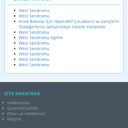
West Sendromu
West Sendromu
Anne Babalar İçin Hiperaktif Çocukların ve Gençlerin
Özdeğerlerini Geliştirmeye Yönelik Yöntemler
West Sendromu
West Sendromu-Eğitim
West Sendromu
West Sendromu
West Sendromu
West Sendromu
West Sendromu
SİTE HAKKINDA
Hakkımızda
Güvenlik/Gizlilik
Öneri ve İstekleriniz
İletişim