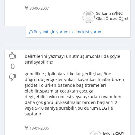
30-06-2007
Serkan SEVİNC
Okul Öncesi Öğretme
Bu yanıt için yorum eklemek istiyorum
belirtilerini yazmayı unutmuşum,onlarıda şöyle
sıralayabiliriz;
0
genellikle ;tipik olarak kollar gerilir,baş öne
dogru düşer,gözler yukarı kayar.kasılmalar bazen
şiddetli olurken bazende baş titremeleri
olabilir.spazmlar çocuktan çocuga
degişebilir.uyku öncesi veya uykudan uyanırken
daha çok görülür.kasılmalar birden başlar 1-2
veya 5-10 saniye sürebilir.bu durum EEG ile
saptanır
18-01-2006
Eylül ERSOY