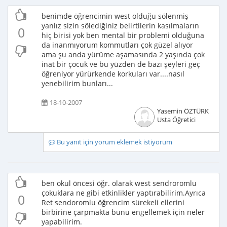
benimde öğrencimin west olduğu sölenmiş
yanlız sizin sölediğiniz belirtilerin kasılmaların
0
hiç birisi yok ben mental bir problemi olduğuna
da inanmıyorum kommutları çok güzel alıyor
ama şu anda yürüme aşamasında 2 yaşında çok
inat bir çocuk ve bu yüzden de bazı şeyleri geç
öğreniyor yürürkende korkuları var....nasıl
yenebilirim bunları...
18-10-2007
Yasemin ÖZTÜRK
Usta Öğretici
Bu yanıt için yorum eklemek istiyorum
ben okul öncesi öğr. olarak west sendroromlu
çokuklara ne gibi etkinlikler yaptırabilirim.Ayrıca
0
Ret sendoromlu öğrencim sürekeli ellerini
birbirine çarpmakta bunu engellemek için neler
yapabilirim.