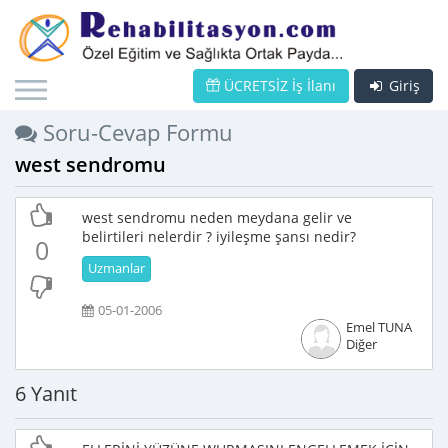
ÜCRETSİZ İş İlanı
Giriş
Soru-Cevap Formu
west sendromu
west sendromu neden meydana gelir ve
belirtileri nelerdir ? iyileşme şansı nedir?
0
Uzmanlar
05-01-2006
Emel TUNA
Diğer
6 Yanıt