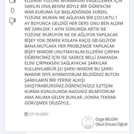
ELLERİNİ YÜZÜNE WURMASINI ENGELLEMEK İÇİN
SARILIN ONA.BENİM BÖYLE BİR ÖĞRENCİM
0
WAR.KURUMA İLK BAŞLADIĞINDA SÜREKL
YÜZÜNE WURAN WE AĞLAYAN BİR ÇOCUKTU.1
AY BOYUNCA GELDİĞİ HER DERS ONU BEN ALDIM
WE SARILDIK.1 AYIN SONUNDA ARTIK NE
YÜZÜNE WURUYOR NE DE AĞLIYOR.YAPILACAK
BİŞEY YOK DEMEK KOLAYA KAÇIŞ GB GELİYOR
BANA.MUTLAKA HER PROBLEMDE YAPILACAK
BİŞEY WARDIR UNUTMAYALIM.ELLERİNİ ÇIRPAN
ÖĞRENCİMİZ İÇİN İSE SADECE BELLİ ZAMANDA
ELİNİ ÇIRPMASINI SAĞLAYACAK ŞARKILAR
KULLANILABİLİR.ŞU ŞARKI WARDIR BU ŞARKI
WARDIR DİYE AYIRMIYORUM.BİLDİĞİNİZ BÜTÜN
ŞARKILARIN BİR YERİNE ALKIŞI
SIKIŞTIRABİLİRSİNİZ.ÖĞRENCİNİZLE İLETİŞİM
KURMA KONUSUNDA NASSINIZ BİLMİYORUM
AMA AKLIMA GELEN BUNLAR..SONRA TEKRAR
GÖRÜŞMEK DİLEĞİYLE..
27-10-2007
Özge BİLGİN
Okul Öncesi Öğretme