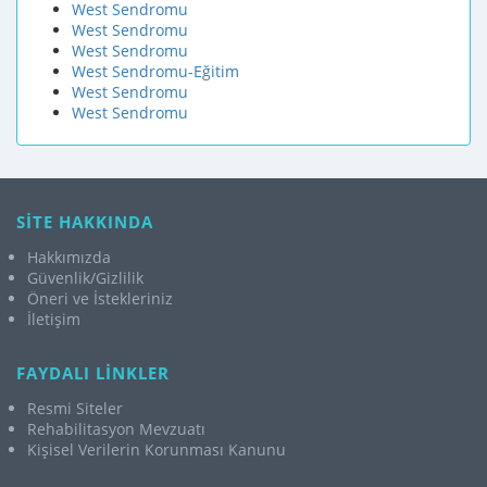
West Sendromu
West Sendromu
West Sendromu
West Sendromu-Eğitim
West Sendromu
West Sendromu
SİTE HAKKINDA
Hakkımızda
Güvenlik/Gizlilik
Öneri ve İstekleriniz
İletişim
FAYDALI LİNKLER
Resmi Siteler
Rehabilitasyon Mevzuatı
Kişisel Verilerin Korunması Kanunu