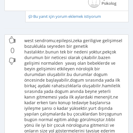
Psikolog
Bu yanıt için yorum eklemek istiyorum
west sendromu;epilepsi,zeka geriligive gelişimsel
bozuklukla seyreden bir genetik
0
hastalıktır.bunun tek bir nedeni yoktur,pekçok
durumun bir neticesi olarak çıkabilir.bazen
gelişimi normalden yavaş olan bebeklerde ve
beyin gelişimini etkileyen nörolojik bir
durumdan oluşabilir.bu durumlar dogum
öncesinde başlayabilir,dogum sırasında yada ilk
birkaç aydaki rahatsızlıklarla oluşabilir.hamilelik
sırasında yada dogum anında beyne yeterli
kanın gitmemesi yada ilk aylardaki menenjit.ne
kadar erken tanı konup tedaviye başlanırsa
iyileşme şansı o kadar yüksektir.yurt dışında
yapılan çalışmalarda bu çocuklardan birçogunun
bugün normal egitim aldıgı görülmüştür.tıbbi
yönü ile iyi bir çocuk nörologuna gitmenizi ve
onların size yol göstermelerini tavsiye ederim