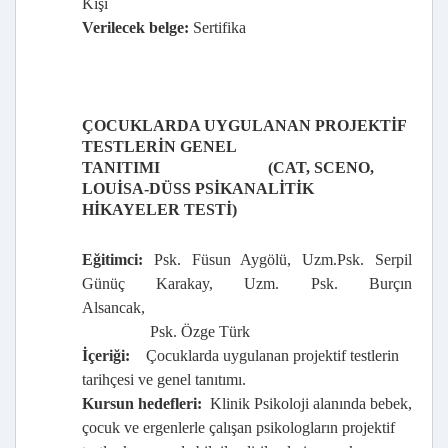
Kişi
Verilecek belge:
Sertifika
ÇOCUKLARDA UYGULANAN PROJEKTİF
TESTLERİN GENEL
TANITIMI
(CAT, SCENO,
LOUİSA-DÜSS PSİKANALİTİK
HİKAYELER TESTİ)
Eğitimci:
Psk. Füsun Aygölü, Uzm.Psk. Serpil
Günüç Karakay
, Uzm. Psk. Burçın
Alsancak,
Psk. Özge Türk
İçeriği:
Çocuklarda uygulanan projektif testlerin
tarihçesi ve genel tanıtımı.
Kursun hedefleri:
Klinik Psikoloji alanında bebek,
çocuk ve ergenlerle çalışan psikologların projektif