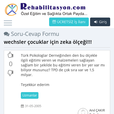
ÜCRETSİZ İş İlanı
Giriş
Soru-Cevap Formu
wechsler çocuklar için zeka ölçeği!!!
Türk Psikologlar Derneğinden den bu ölçekle
ilgili eğitimi veren ve malzemeleri sağlayan
0
sağlam bir şekilde bu eğitimi veren bir yer var mı
biliyor musunuz? TPD de çok sıra var ve 1,5
milyar.
Teşekkür ederim
Uzmanlar
31-05-2005
Anıl ÇAKIR