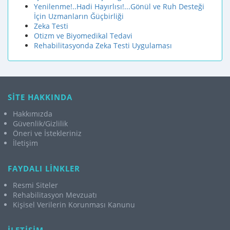
Yenilenme!..Hadi Hayırlısı!...Gönül ve Ruh Desteği
İçin Uzmanların Ğüçbirliği
Zeka Testi
Otizm ve Biyomedikal Tedavi
Rehabilitasyonda Zeka Testi Uygulaması
SİTE HAKKINDA
Hakkımızda
Güvenlik/Gizlilik
Öneri ve İstekleriniz
İletişim
FAYDALI LİNKLER
Resmi Siteler
Rehabilitasyon Mevzuatı
Kişisel Verilerin Korunması Kanunu