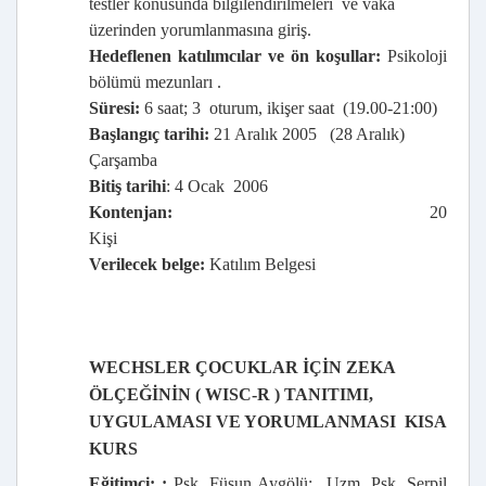
testler konusunda bilgilendirilmeleri
ve vaka
üzerinden yorumlanmasına giriş.
Hedeflenen katılımcılar ve ön koşullar:
Psikoloji
bölümü mezunları .
Süresi:
6 saat; 3
oturum, ikişer saat
(19.00-21:00)
Başlangıç tarihi:
21 Aralık 2005
(28 Aralık)
Çarşamba
Bitiş tarihi
: 4 Ocak
2006
Kontenjan:
20
Kişi
Verilecek belge:
Katılım Belgesi
WECHSLER ÇOCUKLAR İÇİN ZEKA
ÖLÇEĞİNİN ( WISC-R ) TANITIMI,
UYGULAMASI VE YORUMLANMASI  KISA
KURS
Eğitimci: :
Psk. Füsun Aygölü;
Uzm. Psk. Serpil