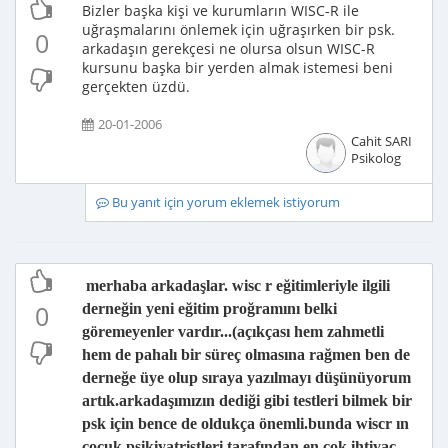
Bizler başka kişi ve kurumların WISC-R ile
uğraşmalarını önlemek için uğraşırken bir psk.
0
arkadaşın gerekçesi ne olursa olsun WISC-R
kursunu başka bir yerden almak istemesi beni
gerçekten üzdü.
20-01-2006
Cahit SARI
Psikolog
Bu yanıt için yorum eklemek istiyorum
merhaba arkadaşlar. wisc r eğitimleriyle ilgili
0
derneğin yeni eğitim proğramını belki
göremeyenler vardır...(açıkçası hem zahmetli
hem de pahalı bir süreç olmasına rağmen ben de
derneğe üye olup sıraya yazılmayı düşünüyorum
artık.arkadaşımızın dediği gibi testleri bilmek bir
psk için bence de oldukça önemli.bunda wiscr ın
çocuk psikiyatristleri tarafından en çok ihtiyaç