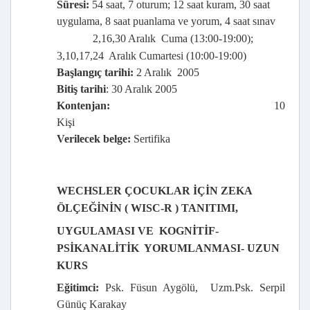
Süresi:
54 saat, 7 oturum; 12 saat kuram, 30 saat
uygulama, 8 saat puanlama ve yorum, 4 saat sınav
2,16,30 Aralık
Cuma (13:00-19:00);
3,10,17,24
Aralık Cumartesi (10:00-19:00)
Başlangıç tarihi:
2 Aralık
2005
Bitiş tarihi
: 30 Aralık 2005
Kontenjan:
10
Kişi
Verilecek belge:
Sertifika
WECHSLER ÇOCUKLAR İÇİN ZEKA
ÖLÇEĞİNİN ( WISC-R ) TANITIMI,
UYGULAMASI VE
KOGNİTİF-
PSİKANALİTİK
YORUMLANMASI- UZUN
KURS
Eğitimci:
Psk. Füsun Aygölü,
Uzm.Psk. Serpil
Günüç Karakay