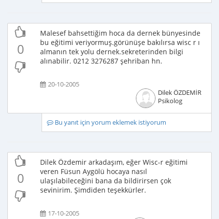
Malesef bahsettiğim hoca da dernek bünyesinde
bu eğitimi veriyormuş.görünüşe bakılırsa wisc r ı
0
almanın tek yolu dernek.sekreterinden bilgi
alınabilir. 0212 3276287 şehriban hn.
20-10-2005
Dilek ÖZDEMİR
Psikolog
Bu yanıt için yorum eklemek istiyorum
Dilek Özdemir arkadaşım, eğer Wisc-r eğitimi
veren Füsun Aygölü hocaya nasıl
0
ulaşılabileceğini bana da bildirirsen çok
sevinirim. Şimdiden teşekkürler.
17-10-2005