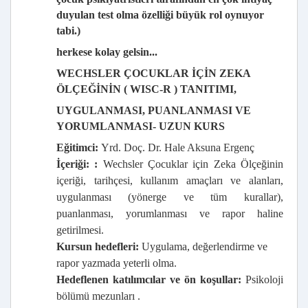
duyulan test olma özelliği büyük rol oynuyor
tabi.)
herkese kolay gelsin...
WECHSLER ÇOCUKLAR İÇİN ZEKA
ÖLÇEĞİNİN ( WISC-R ) TANITIMI,
UYGULANMASI, PUANLANMASI VE
YORUMLANMASI- UZUN KURS
Eğitimci:
Yrd. Doç
. Dr. Hale Aksuna Ergenç
İçeriği: :
Wechsler Çocuklar için Zeka Ölçeğinin
içeriği, tarihçesi, kullanım amaçları ve alanları,
uygulanması (yönerge ve tüm kurallar),
puanlanması, yorumlanması ve rapor haline
getirilmesi.
Kursun hedefleri:
Uygulama, değerlendirme ve
rapor yazmada yeterli olma.
Hedeflenen katılımcılar ve ön koşullar:
Psikoloji
bölümü mezunları .