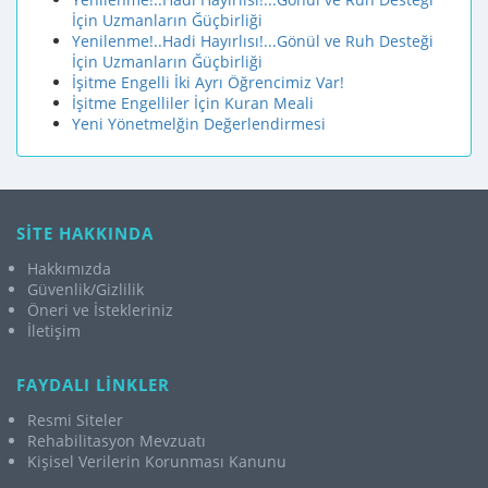
İçin Uzmanların Ğüçbirliği
Yenilenme!..Hadi Hayırlısı!...Gönül ve Ruh Desteği
İçin Uzmanların Ğüçbirliği
İşitme Engelli İki Ayrı Öğrencimiz Var!
İşitme Engelliler İçin Kuran Meali
Yeni Yönetmelğin Değerlendirmesi
SİTE HAKKINDA
Hakkımızda
Güvenlik/Gizlilik
Öneri ve İstekleriniz
İletişim
FAYDALI LİNKLER
Resmi Siteler
Rehabilitasyon Mevzuatı
Kişisel Verilerin Korunması Kanunu