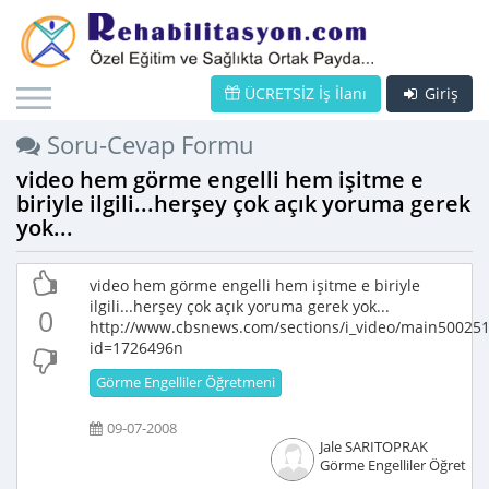
ÜCRETSİZ İş İlanı
Giriş
Soru-Cevap Formu
video hem görme engelli hem işitme e
biriyle ilgili...herşey çok açık yoruma gerek
yok...
video hem görme engelli hem işitme e biriyle
ilgili...herşey çok açık yoruma gerek yok...
0
http://www.cbsnews.com/sections/i_video/main500251
id=1726496n
Görme Engelliler Öğretmeni
09-07-2008
Jale SARITOPRAK
Görme Engelliler Öğretme