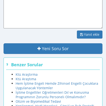
Yanıt ekle
Yeni Soru Sor
Benzer Sorular
Ktü Araştırma
Ktü Araştıma
Hem İşitme Engeli Hemde Zihinsel Engelli Çocuklara
Uygulanacak Yöntemler
İşitme Engelliler Oğretmenleri Dıl ve Konusma
Programının Zorunlu Personelı Olmalımıdır?
Otizm ve Biyomedikal Tedavi
Yenilenme!..Hadi Hayırlısı!...Gönül ve Ruh Desteği