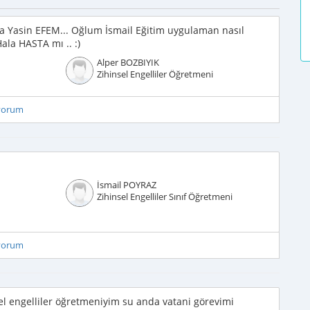
kma Yasin EFEM... Oğlum İsmail Eğitim uygulaman nasıl
Hala HASTA mı .. :)
Alper BOZBIYIK
Zihinsel Engelliler Öğretmeni
iyorum
İsmail POYRAZ
Zihinsel Engelliler Sınıf Öğretmeni
iyorum
el engelliler öğretmeniyim su anda vatani görevimi