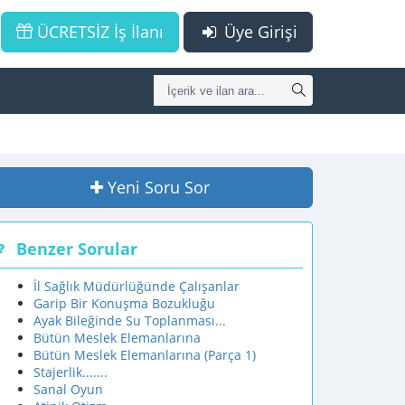
ÜCRETSİZ İş İlanı
Üye Girişi
Yeni Soru Sor
Benzer Sorular
İl Sağlık Müdürlüğünde Çalışanlar
Garip Bir Konuşma Bozukluğu
Ayak Bileğinde Su Toplanması...
Bütün Meslek Elemanlarına
Bütün Meslek Elemanlarına (Parça 1)
Stajerlik.......
Sanal Oyun