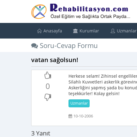
Anasayfa
Kurumlar
Uzmanlar
Soru-Cevap Formu
vatan sağolsun!
Herkese selam! Zihinsel engellile
Silahlı Kuvvetleri askerlik görev
0
Askerliğini yapmış yada bu konuda
teşekkürler! Kolay gelsin!
Uzmanlar
10-10-2006
3 Yanıt