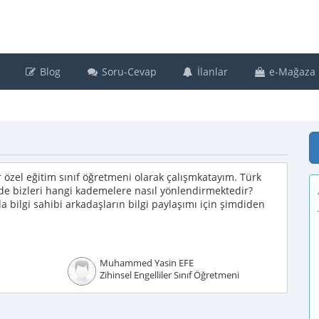
Blog
Soru-Cevap
İlanlar
e-Mağaza
r özel eğitim sınıf öğretmeni olarak çalışmkatayım. Türk
inde bizleri hangi kademelere nasıl yönlendirmektedir?
 bilgi sahibi arkadaşların bilgi paylaşımı için şimdiden
Muhammed Yasin EFE
Zihinsel Engelliler Sınıf Öğretmeni