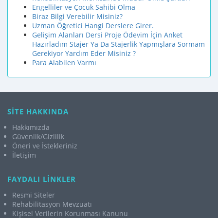
Engelliler ve Çocuk Sahibi Olma
Biraz Bilgi Verebilir Misiniz?
Uzman Öğretici Hangi Derslere Girer.
Gelişim Alanları Dersi Proje Ödevim İçin Anket
Hazırladım Stajer Ya Da Stajerlik Yapmışlara Sormam
Gerekiyor Yardım Eder Misiniz ?
Para Alabilen Varmı
SİTE HAKKINDA
Hakkımızda
Güvenlik/Gizlilik
Öneri ve İstekleriniz
İletişim
FAYDALI LİNKLER
Resmi Siteler
Rehabilitasyon Mevzuatı
Kişisel Verilerin Korunması Kanunu