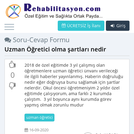
ÜCRETSİZ İş İlanı
Giriş
Soru-Cevap Formu
Uzman Öğretici olma şartları nedir
2018 de özel eğitimde 3 yıl çalışmış olan
öğretmenlere uzman öğretici ünvanı verileceği
0
ile ilgili haberler yayınlanmış. Haberin doğruluğu
nedir eğer doğruysa bunu sağlamak için şartlar
nelerdir. Okul öncesi öğretmeniyim 2 yıldır özel
eğitimde çalışıyorum, ama farklı 2 kurumda
çalıştım. 3 yıl boyunca aynı kurumda görev
yapmış olmak zorunlu mudur
uzman öğretici
16-09-2020