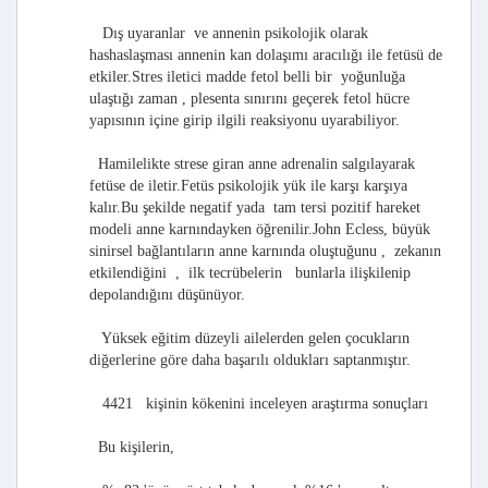
Dış uyaranlar ve annenin psikolojik olarak
hashaslaşması annenin kan dolaşımı aracılığı ile fetüsü de
etkiler.Stres iletici madde fetol belli bir yoğunluğa
ulaştığı zaman , plesenta sınırını geçerek fetol hücre
yapısının içine girip ilgili reaksiyonu uyarabiliyor.
Hamilelikte strese giran anne adrenalin salgılayarak
fetüse de iletir.Fetüs psikolojik yük ile karşı karşıya
kalır.Bu şekilde negatif yada tam tersi pozitif hareket
modeli anne karnındayken öğrenilir.John Ecless, büyük
sinirsel bağlantıların anne karnında oluştuğunu , zekanın
etkilendiğini , ilk tecrübelerin bunlarla ilişkilenip
depolandığını düşünüyor.
Yüksek eğitim düzeyli ailelerden gelen çocukların
diğerlerine göre daha başarılı oldukları saptanmıştır.
4421 kişinin kökenini inceleyen araştırma sonuçları
Bu kişilerin,