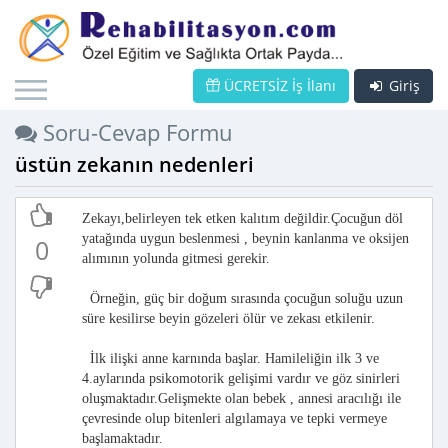
ÜCRETSİZ İş İlanı
Giriş
Soru-Cevap Formu
üstün zekanın nedenleri
Zekayı,belirleyen tek etken kalıtım değildir.Çocuğun döl
yatağında uygun beslenmesi , beynin kanlanma ve oksijen
0
alımının yolunda gitmesi gerekir.
Örneğin, güç bir doğum sırasında çocuğun soluğu uzun
süre kesilirse beyin gözeleri ölür ve zekası etkilenir.
İlk ilişki anne karnında başlar. Hamileliğin ilk 3 ve
4.aylarında psikomotorik gelişimi vardır ve göz sinirleri
oluşmaktadır.Gelişmekte olan bebek , annesi aracılığı ile
çevresinde olup bitenleri algılamaya ve tepki vermeye
başlamaktadır.