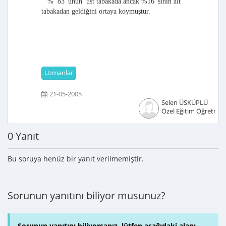
% 83 'ünün üst tabakada ancak %16 'sının alt
tabakadan geldiğini ortaya koymuştur.
Uzmanlar
21-05-2005
Selen ÜSKÜPLÜ
Özel Eğitim Öğretmen
0 Yanıt
Bu soruya henüz bir yanıt verilmemiştir.
Sorunun yanıtını biliyor musunuz?
Sorunun yanıtını biliyorsanız, lütfen aşağıdaki alanı